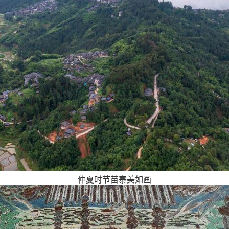
仲夏时节苗寨美如画