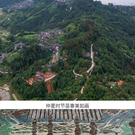
仲夏时节苗寨美如画