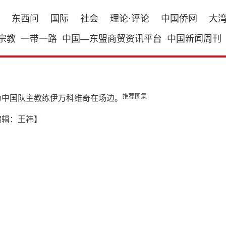
东西问
国际
社会
理论·评论
中国侨网
大
宗教
一带一路
中国—东盟商贸资讯平台
中国新闻周刊
推荐图集
为中国队主教练伊万科维奇在场边。
编辑：王祎】