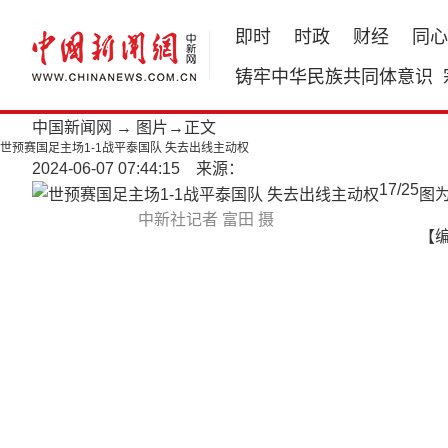
即时
时政
财经
同心
铸牢中华民族共同体意识
中国新闻网
→
图片
→正文
世预赛国足主场1-1战平泰国队 失去出线主动权
2024-06-07 07:44:15 来源：
17
/
25
图
中新社记者 富田 摄
【