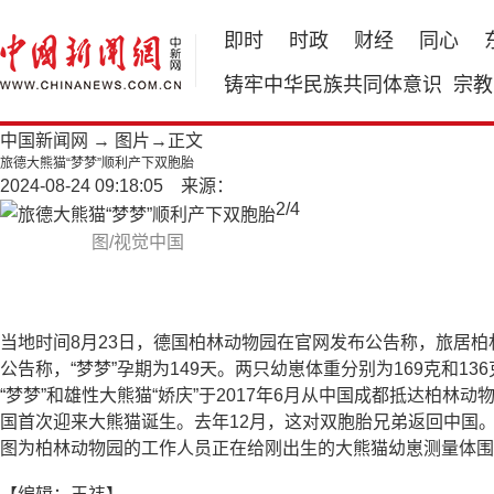
即时
时政
财经
同心
铸牢中华民族共同体意识
宗教
中国新闻网
→
图片
→正文
旅德大熊猫“梦梦”顺利产下双胞胎
2024-08-24 09:18:05 来源：
2
/
4
图/视觉中国
当地时间8月23日，德国柏林动物园在官网发布公告称，旅居柏林
公告称，“梦梦”孕期为149天。两只幼崽体重分别为169克和1
“梦梦”和雄性大熊猫“娇庆”于2017年6月从中国成都抵达柏林动
国首次迎来大熊猫诞生。去年12月，这对双胞胎兄弟返回中国
图为柏林动物园的工作人员正在给刚出生的大熊猫幼崽测量体围