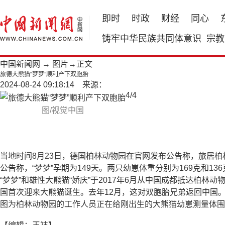
即时
时政
财经
同心
铸牢中华民族共同体意识
宗教
中国新闻网
→
图片
→正文
旅德大熊猫“梦梦”顺利产下双胞胎
2024-08-24 09:18:14 来源：
4
/
4
图/视觉中国
当地时间8月23日，德国柏林动物园在官网发布公告称，旅居柏林
公告称，“梦梦”孕期为149天。两只幼崽体重分别为169克和1
“梦梦”和雄性大熊猫“娇庆”于2017年6月从中国成都抵达柏林动
国首次迎来大熊猫诞生。去年12月，这对双胞胎兄弟返回中国
图为柏林动物园的工作人员正在给刚出生的大熊猫幼崽测量体围