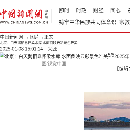
即时
时政
财经
同心
铸牢中华民族共同体意识
宗教
中国新闻网
→
图片
→正文
北京：白天鹅栖息怀柔水库 水面倒映云彩景色唯美
2025-01-08 15:01:14 来源：
5
/
5
202
图/视觉中国
【编辑