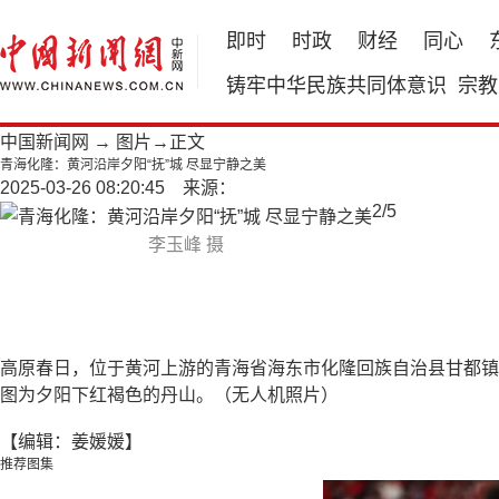
即时
时政
财经
同心
铸牢中华民族共同体意识
宗教
中国新闻网
→
图片
→正文
青海化隆：黄河沿岸夕阳“抚”城 尽显宁静之美
2025-03-26 08:20:45 来源：
2
/
5
李玉峰 摄
高原春日，位于黄河上游的青海省海东市化隆回族自治县甘都镇
图为夕阳下红褐色的丹山。（无人机照片）
【编辑：姜媛媛】
推荐图集