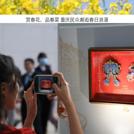
赏春花、品春菜 重庆民众邂逅春日浪漫