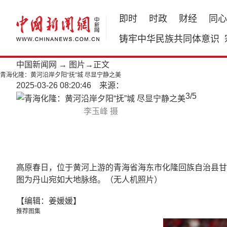
即时
时政
财经
同心
铸牢中华民族共同体意识
中国新闻网
→
图片
→正文
青海化隆：黄河沿岸夕阳“抚”城 尽显宁静之美
2025-03-26 08:20:46 来源：
3
/
5
李玉峰 摄
高原春日，位于黄河上游的青海省海东市化隆回族自治县甘
图为丹山宛如大地脉络。（无人机照片）
【编辑：姜媛媛】
推荐图集