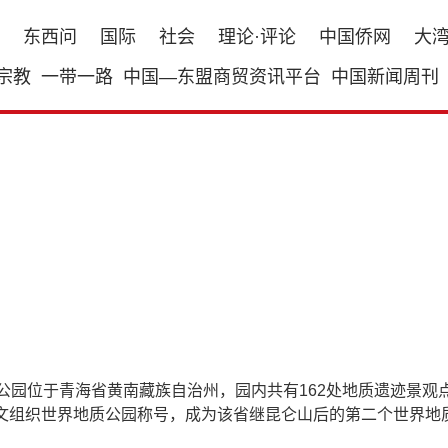
东西问
国际
社会
理论·评论
中国侨网
大
宗教
一带一路
中国—东盟商贸资讯平台
中国新闻周刊
质公园位于青海省黄南藏族自治州，园内共有162处地质遗迹景
文组织世界地质公园称号，成为该省继昆仑山后的第二个世界地