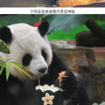
夕阳染金敦煌雅丹更显神秘