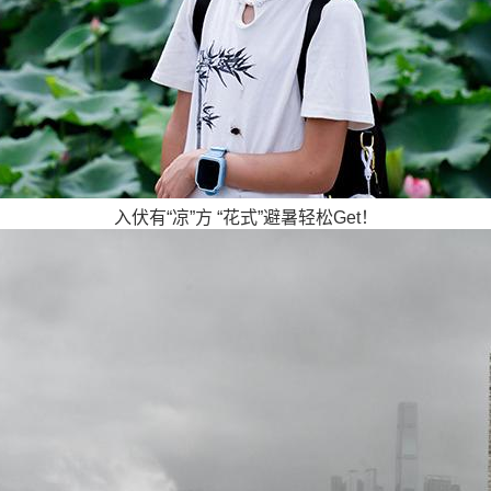
入伏有“凉”方 “花式”避暑轻松Get！