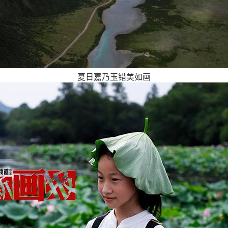
夏日嘉乃玉错美如画