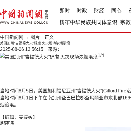
即时
时政
财经
同心
铸牢中华民族共同体意识
宗教
中国新闻网
→
图片
→正文
美国加州“吉福德大火”肆虐 火灾现场浓烟滚滚
2025-08-06 13:56:15 来源：
1
/
4
当地时间8月5日，美国加利福尼亚州“吉福德大火”(Gifford
当地时间8月1日下午在南加州圣巴巴拉郡圣玛丽亚市东北部16
烟滚滚。
【编辑：姜媛媛】
推荐图集