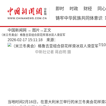
即时
时政
财经
同心
铸牢中华民族共同体意识
中国新闻网
→
图片
→正文
（米兰冬奥会）格鲁吉亚组合获花样滑冰双人滑亚军
2026-02-17 15:11:18 来源：
7
/
10
中新社记者 蒋启明 摄
当地时间2月16日，在意大利米兰举行的米兰冬奥会花样滑冰