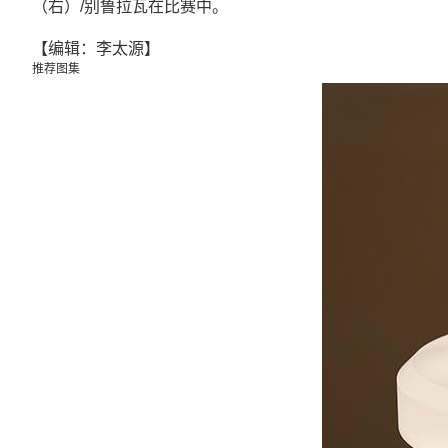
（右）/别鲁拉瓦在比赛中。
【编辑：李太源】
推荐图集