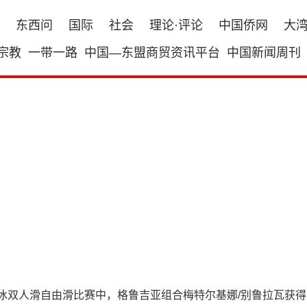
东西问
国际
社会
理论·评论
中国侨网
大
宗教
一带一路
中国—东盟商贸资讯平台
中国新闻周刊
双人滑自由滑比赛中，格鲁吉亚组合梅特尔基娜/别鲁拉瓦获得146