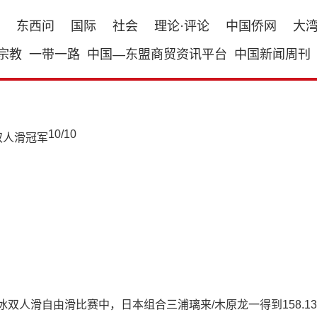
东西问
国际
社会
理论·评论
中国侨网
大
宗教
一带一路
中国—东盟商贸资讯平台
中国新闻周刊
10
/
10
双人滑自由滑比赛中，日本组合三浦璃来/木原龙一得到158.13