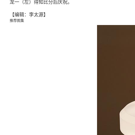
龙一（左）得知比分后庆祝。
【编辑：李太源】
推荐图集