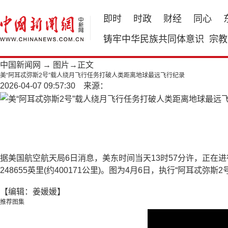
即时
时政
财经
同心
铸牢中华民族共同体意识
宗教
中国新闻网
→
图片
→正文
美“阿耳忒弥斯2号”载人绕月飞行任务打破人类距离地球最远飞行纪录
2026-04-07 09:57:30 来源：
据美国航空航天局6日消息，美东时间当天13时57分许，正在进
248655英里(约400171公里)。图为4月6日，执行“阿耳
【编辑：姜媛媛】
推荐图集