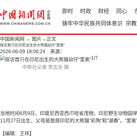
即时
时政
财经
同心
铸牢中华民族共同体意识
宗教
中国新闻网
→
图片
→正文
探访首只在印尼出生的大熊猫幼仔“里奥”
2026-06-09 18:06:24 来源：
1
/
7
中新社记者 李志全 摄
当地时间6月9日，印度尼西亚西爪哇省茂物，印尼野生动物园举行
11月27日出生，父母是旅居印尼的大熊猫“彩陶”和“湖春”。“
【编辑：王祎】