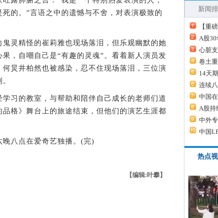
新闻
是死的。”言语之中的遗憾与不舍，对表演极致的
【重磅
A股3
鬼灵精怪的崔莉雅也现场落泪，但乐观幽默的她
心脏支
果，自嘲自己是“有趣的灵魂”。看着新人演员发
卷土重
，何炅井柏然也被感染，忍不住现场落泪，三位演
14天
别。
连续八
中国在
学习的教室，与帮助和陪伴自己成长的老师们道
A股持
的品格》舞台上的旅途结束，但他们的演艺生涯都
中外专
中国L
八点在爱奇艺独播。(完)
热点视
【编辑:叶攀】