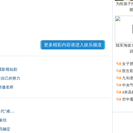
为给孩子拍
更多精彩内容请进入娱乐频道
陆军海拔3
·
女子挤
成影视短剧
·
医生私
·
九旬
疑自己的努力
·
中央
特邀老师
·
4米高
·
空中看
难成气候
集结
成员确定