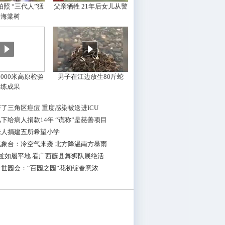
照 “三代人”猛
父亲牺牲 21年后女儿从警
摇海棠树
000米高原检验
男子在江边放生80斤蛇
训练成果
了三角区痘痘 重度感染被送进ICU
下给病人捐款14年 “谎称”是慈善项目
老人捐建五所希望小学
气象台：冷空气来袭 北方降温南方暴雨
桩如履平地 看广西藤县舞狮队展绝活
世园会：“百园之园”花初绽春意浓