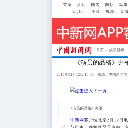
首页
滚动
国内
国际
军事
|
|
|
|
English
图片
视频
直
|
|
|
首页
→
娱乐新闻
《演员的品格》井
2019年02月12日 16:06 来源：
中国新闻网
《演员的品格》海报
中新网
客户端北京2月12日
期，节目中，井柏然罕见发怒，