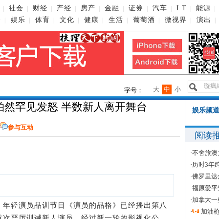
社会
财经
产经
房产
金融
证券
汽车
I T
能源
|
|
|
|
|
|
|
|
|
|
播
娱乐
体育
文化
健康
生活
葡萄酒
微视界
演出
|
|
|
|
|
|
|
|
|
大
中
小
字号：
柏然罕见发怒 半数新人离开舞台
娱乐频道
参与互动
阅读
·
不舍旅澳
·
历时3年
·
佛罗里达
·
福原爱平
·
加拿大一
电 年轻演员品训节目《演员的品格》已经播出第八
·
加油
首次严厉训诫新人演员。经过新一轮的影视化公