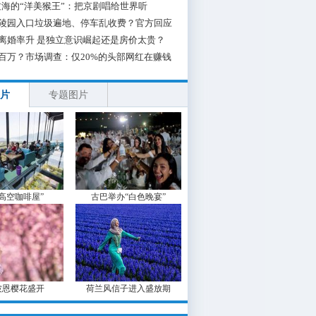
海的“洋美猴王”：把京剧唱给世界听
陵园入口垃圾遍地、停车乱收费？官方回应
离婚率升 是独立意识崛起还是房价太贵？
百万？市场调查：仅20%的头部网红在赚钱
片
专题图片
“高空咖啡屋”
古巴举办“白色晚宴”
波恩樱花盛开
荷兰风信子进入盛放期