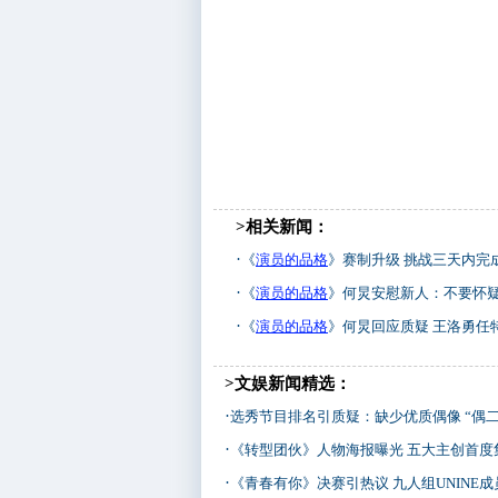
>相关新闻：
·
《
演员的品格
》赛制升级 挑战三天内完
·
《
演员的品格
》何炅安慰新人：不要怀
·
《
演员的品格
》何炅回应质疑 王洛勇任
>文娱新闻精选：
·
选秀节目排名引质疑：缺少优质偶像 “偶二代”
·
《转型团伙》人物海报曝光 五大主创首度
·
《青春有你》决赛引热议 九人组UNINE