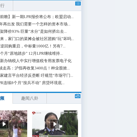
排行
前瞻】新一期LPR报价将公布；欧盟启动...
0年再出发 我们需要一个怎样的资本市场...
架降价93% 巨量“水分”是如何挤出去...
来，家门口的菜摊会被社区团购“玩”坏吗...
期逆回购重启，中标量1000亿！另有7...
个月“原地踏步” 12月LPR继续维持...
新办纳税人中实行增值税专用发票电子化
续走高：沪指再收复3400点！种业股掀...
家建言平台经济反垄断 吁规范“市场守门...
PR连续8个月“按兵不动” 房贷环境底...
频
趣闻八卦