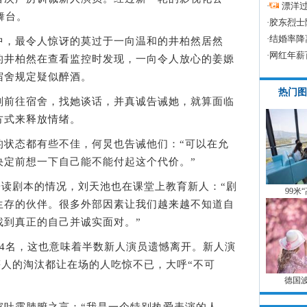
·
漂洋过
舞台。
·
胶东烈士
·
结婚率降
，最令人惊讶的莫过于一向温和的井柏然居然
·
网红年薪
的井柏然在查看监控时发现，一向令人放心的姜嫄
宿舍规定疑似醉酒。
热门图
前往宿舍，找她谈话，并真诚告诫她，就算面临
方式来释放情绪。
态都有些不佳，何炅也告诫他们：“可以在允
决定前想一下自己能不能付起这个代价。”
剧本的情况，刘天池也在课堂上教育新人：“剧
99米
生存的伙伴。很多外部因素让我们越来越不知道自
找到真正的自己并诚实面对。”
名，这也意味着半数新人演员遗憾离开。新人演
等人的淘汰都让在场的人吃惊不已，大呼“不可
德国
露肺腑之言：“我是一个特别热爱表演的人，