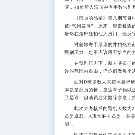
演，48位新人演员中有半数告别
《演员的品格》第八期节目中
被“气到发抖”。原来，突击检查
居然在走廊狂拍他人房门，违反
对姜嫄寄予厚望的井柏然立刻
甄别压力，也不应该用不恰当的
在甄别压力下，新人演员们的状
许的范围内自由，但你们做每个
面对D班多数人未按照要求研读
本就是演员的枪，是这辈子赖以
己是谁，但演员必须抛除杂念，
此次大考核后的甄别人数为24
员姜卓君、A班常驻人员姜一朵
能”。
即将告别舞台的姜卓君向大家吐