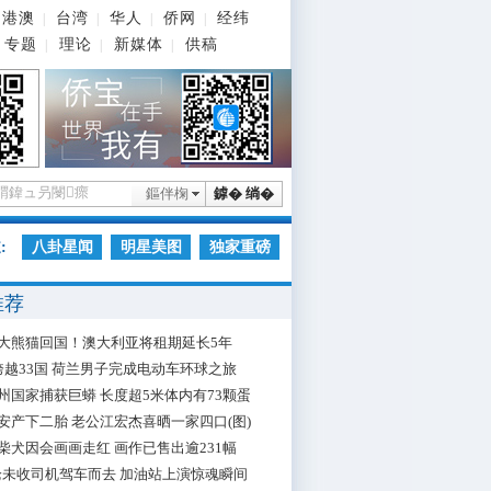
港澳
台湾
华人
侨网
经纬
|
|
|
|
专题
理论
新媒体
供稿
|
|
|
鏂伴椈
鎼� 绱�
:
八卦星闻
明星美图
独家重磅
推荐
大熊猫回国！澳大利亚将租期延长5年
跨越33国 荷兰男子完成电动车环球之旅
州国家捕获巨蟒 长度超5米体内有73颗蛋
安产下二胎 老公江宏杰喜晒一家四口(图)
柴犬因会画画走红 画作已售出逾231幅
枪未收司机驾车而去 加油站上演惊魂瞬间