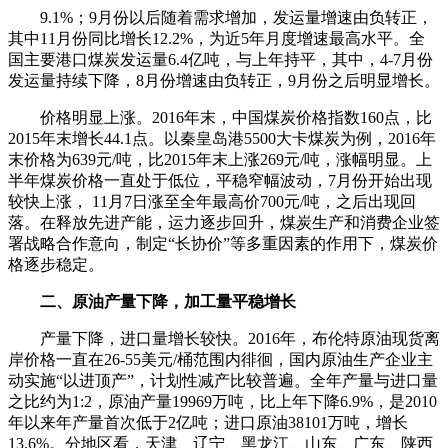
9.1%；9月份以后随着需求增加，发运量增速由负转正，
其中11月份同比增长12.2%，为近5年月度增速最高水平。全
国主要港口煤炭发运量6.4亿吨，与上年持平，其中，4-7月份
发运量持续下降，8月份增速由负转正，9月份之后明显增长。
价格明显上涨。2016年末，中国煤炭价格指数160点，比
2015年末增长44.1点。以秦皇岛港5500大卡煤炭为例，2016年
末价格为639元/吨，比2015年末上涨269元/吨，涨幅明显。上
半年煤炭价格一直处于低位，平稳窄幅波动，7月份开始出现
较快上涨， 11月7日涨至全年最高价700元/吨，之后出现回
落。在释放先进产能，运力逐步回升，煤炭生产和消费企业签
署战略合作意向，制定“长协价”等多重因素的作用下，煤炭价
格逐步稳定。
二、原油产量下降，加工量平稳增长
产量下降，进口量增长较快。2016年，布伦特原油现货离
岸价格一直在26-55美元/桶范围内徘徊，国内原油生产企业主
动实施“以进顶产”，计划性减产比较普遍。全年产量与进口量
之比约为1:2，原油产量19969万吨，比上年下降6.9%，是2010
年以来年产量首次低于2亿吨；进口原油38101万吨，增长
13.6%。分地区看，天津、辽宁、黑龙江、山东、广东、陕西