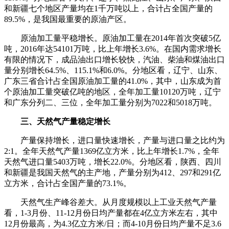
和新疆七个地区产量均在1千万吨以上，合计占全国产量的
89.5%，是我国最重要的原油产区。
原油加工量平稳增长。原油加工量在2014年首次突破5亿
吨，2016年达54101万吨，比上年增长3.6%。在国内需求增长
有限的情况下，成品油出口增长较快，汽油、柴油和煤油出口
量分别增长64.5%、115.1%和6.0%。分地区看，辽宁、山东、
广东三省合计占全国原油加工量的41.0%，其中，山东成为首
个原油加工量突破亿吨的地区，全年加工量10120万吨，辽宁
和广东分列二、三位，全年加工量分别为7022和5018万吨。
三、天然气产量稳定增长
产量保持增长，进口量快速增长，产量与进口量之比约为
2:1。全年天然气产量1369亿立方米，比上年增长1.7%，全年
天然气进口量5403万吨，增长22.0%。分地区看，陕西、四川
和新疆是我国天然气的主产地，产量分别为412、297和291亿
立方米，合计占全国产量的73.1%。
天然气生产峰谷差大。从月度规模以上工业天然气产量
看，1-3月份、11-12月份日均产量都在4亿立方米左右，其中
12月份最高，为4.3亿立方米/日；而4-10月份日均产量不足3.6