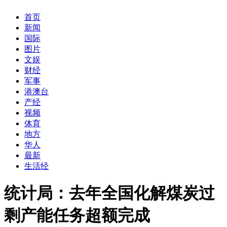
首页
新闻
国际
图片
文娱
财经
军事
港澳台
产经
视频
体育
地方
华人
最新
生活经
统计局：去年全国化解煤炭过
剩产能任务超额完成