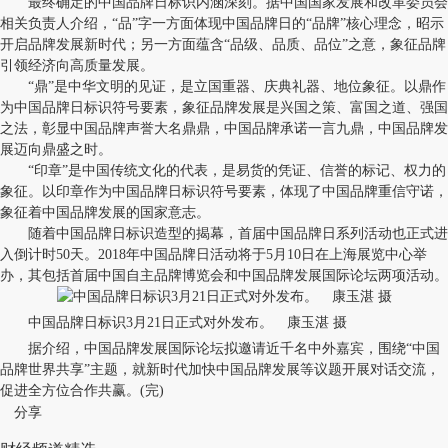
最终确定的中国品牌日标识内涵深刻。据中国国家发展和改革委员会
相关负责人介绍，“品”字一方面体现中国品牌日的“品牌”核心理念，昭示
开启品牌发展新时代；另一方面蕴含“品级、品质、品位”之意，象征品牌
引领经济向高质量发展。
“鼎”是中华文明的见证，是立国重器、庆典礼器、地位象征。以鼎作
为中国品牌日标识符号要素，象征品牌发展是兴国之策、富国之道、强国
之法，彰显中国品牌声誉大名鼎鼎，中国品牌承诺一言九鼎，中国品牌发
展迈向鼎盛之时。
“印章”是中国传统文化的代表，是易货的凭证、信誉的标记、权力的
象征。以印章作为中国品牌日标识符号要素，体现了中国品牌重信守诺，
象征着中国品牌发展的国家意志。
随着中国品牌日标识造型的揭幕，首届中国品牌日系列活动也正式进
入倒计时50天。2018年中国品牌日活动将于5月10日在上海展览中心举
办，其包括首届中国自主品牌博览会和中国品牌发展国际论坛两项活动。
中国品牌日标识3月21日正式对外发布。 康玉湛 摄
据介绍，中国品牌发展国际论坛拟邀请近千名中外嘉宾，围绕“中国
品牌世界共享”主题，就新时代加快中国品牌发展等议题开展对话交流，
促进全方位合作共赢。(完)
分享