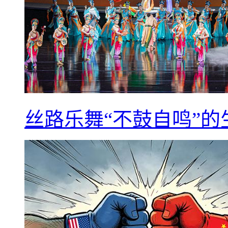
丝路乐舞“不鼓自鸣”