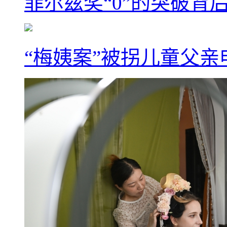
菲尔兹奖“0”的突破背
“梅姨案”被拐儿童父