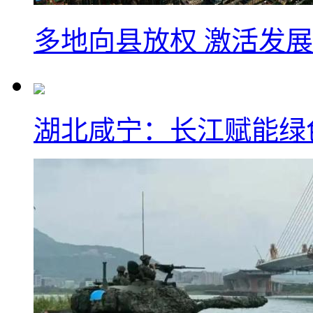
多地向县放权 激活发
湖北咸宁：长江赋能绿