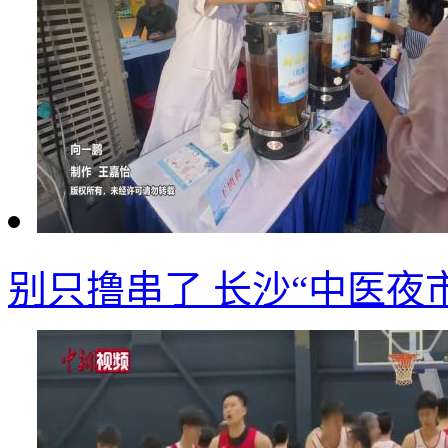
别只撸串了 长沙“中医夜