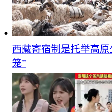
西藏寄宿制是托举高原
笼”