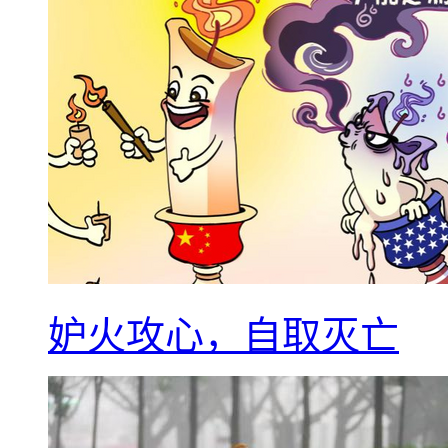
妒火攻心，自取灭亡