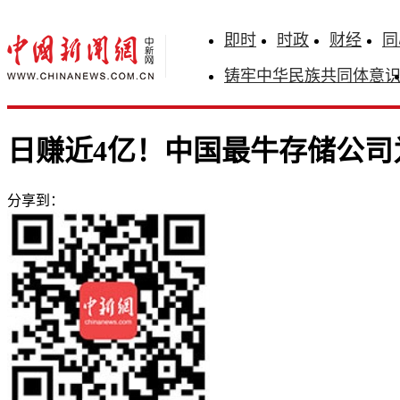
即时
时政
财经
同
铸牢中华民族共同体意
日赚近4亿！中国最牛存储公司
分享到：