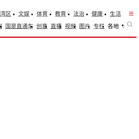
湾区
文娱
体育
教育
法治
健康
生活
刊
国是直通车
创意
直播
视频
图片
专栏
各地