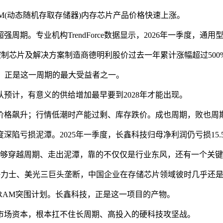
(动态随机存取存储器)内存芯片产品价格快速上涨。
专业机构TrendForce数据显示，2026年一季度，通用型D
芯片及解决方案制造商德明利股价过去一年累计涨幅超过500%
，正是这一周期的最大受益者之一。
计，有意义的供给增加最早要到2028年才能出现。
格飙升；行情低潮时产能过剩、库存跌价。成也周期，败也周
亏损泥潭。2025年一季度，长鑫科技归母净利润仍亏损15.5
够穿越周期、走出泥潭，靠的不仅仅是行业东风，还有一个关键
海力士、美光三巨头垄断，中国企业在存储芯片领域彼时几乎还
RAM突围计划。长鑫科技，正是这一项目的产物。
场资本，根本扛不住长周期、高投入的硬科技攻坚战。