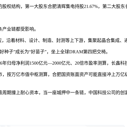
结构，第一大股东合肥清辉集电持股21.67%，第二大股东长鑫
条产业链都受影响。
，沿着材料、设计、制造、封测等上下游，集聚起晶合集成、通
子”成长为“好苗子”，坐上全球DRAM第四把交椅。
归母净利润1500亿元—2000亿元、20倍市盈率测算，长鑫
亿市值中枢测算，合肥国资账面资产可能直接冲上万亿级别——接
周期撞上耐心资本，当一座城押中一条链，中国科技公司的创