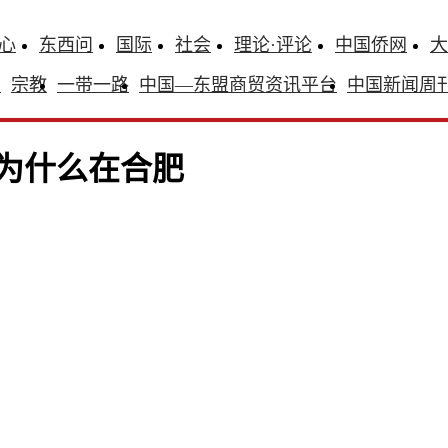
心
东西问
国际
社会
理论·评论
中国侨网
大
识
宗教
一带一路
中国—东盟商贸资讯平台
中国新闻周
为什么在合肥