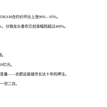
RAM合约价环比上涨90%—95%。
，分销龙头香农芯创涨幅则超过400%。
期。
9亿元。
变量——合肥这座城市长达十年的押注。
是一穷二白。