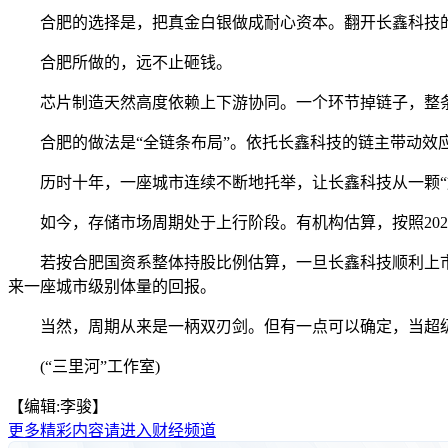
合肥的选择是，把真金白银做成耐心资本。翻开长鑫科技的股权
合肥所做的，远不止砸钱。
芯片制造天然高度依赖上下游协同。一个环节掉链子，整
合肥的做法是“全链条布局”。依托长鑫科技的链主带动效应
历时十年，一座城市连续不断地托举，让长鑫科技从一颗“好种
如今，存储市场周期处于上行阶段。有机构估算，按照2026年
若按合肥国资系整体持股比例估算，一旦长鑫科技顺利上市，按万
来一座城市级别体量的回报。
当然，周期从来是一柄双刃剑。但有一点可以确定，当超级
(“三里河”工作室)
【编辑:李骏】
更多精彩内容请进入财经频道