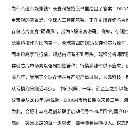
为什么这么能赚钱？长鑫科技招股书里给出了答案：DRAM
更宏观的背景是，全球人工智能竞赛，正在引爆存储芯片超强周期。
存储芯片变身“硬通货”，成为A股造富密码。例如，存储控制
长鑫科技作为国内第一、全球第四的DRAM存储芯片原厂
而本轮高景气行情，短期内还看不到尽头。瑞银分析师团队预
存储芯片市场素以强周期性著称：行情高涨时供不应求、价
前几年，受困于全球存储芯片产能严重过剩，长鑫科技一度深陷
从亏损到日赚近4亿元，中间只隔了一年。而企业之所以能
故事要从2016年5月说起。DRAM市场长期以来被三星、
为此，合肥市与兆易创新联手启动代号“506项目”的国产D
然而，突围之路的每一步突破，都伴随着巨额投入。仅靠市