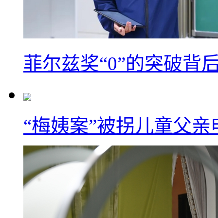
菲尔兹奖“0”的突破背
“梅姨案”被拐儿童父