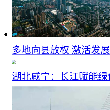
多地向县放权 激活发
湖北咸宁：长江赋能绿