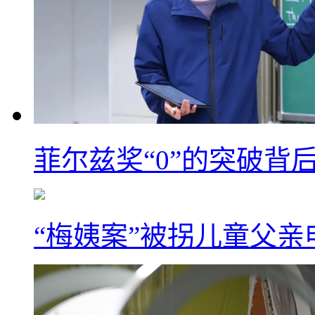
菲尔兹奖“0”的突破背
“梅姨案”被拐儿童父