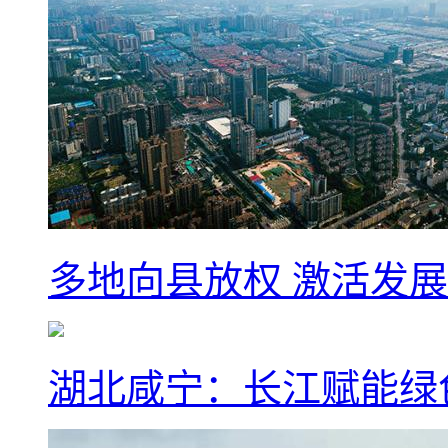
多地向县放权 激活发
湖北咸宁：长江赋能绿