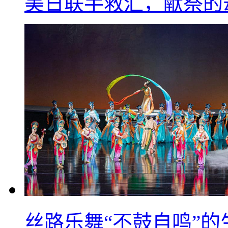
美日联手救汇，献祭的
丝路乐舞“不鼓自鸣”