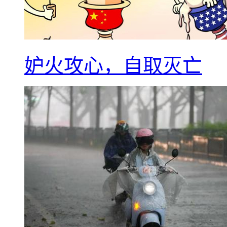
妒火攻心，自取灭亡