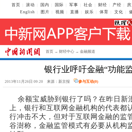
首页
滚动
国内
国际
军事
社会
财经
产经
房
|
|
|
|
|
|
|
|
English
图片
视频
直播
娱乐
体育
文化
|
|
|
|
|
|
|
首页
→
财经中心
→
金融频道
银行业呼吁金融“功能监
2013年11月26日 09:20 来源：新京报
参与互动(
0
)
余额宝威胁到银行了吗？在昨日新
上，银行和互联网金融机构的代表都
行冲击不大，但对于互联网金融的监
谷澍称，金融监管模式有必要从机构