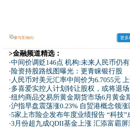
参与互动(
0
)
更多
>金融频道精选：
·
中间价调贬146点 机构:未来人民币仍
·
险资持股路线图曝光：更青睐银行股
·
人民币对美元汇率中间价为6.7055元 上
·
多喜爱实控人计划转让股权，或将退场
·
纽约商品交易所黄金期货市场6月黄金
·
沪指早盘震荡涨0.23% 自贸港概念领
·
5家上市险企发布年度业绩报告 “科技
·
3月份超九成QDII基金上涨 汇添富霸屏