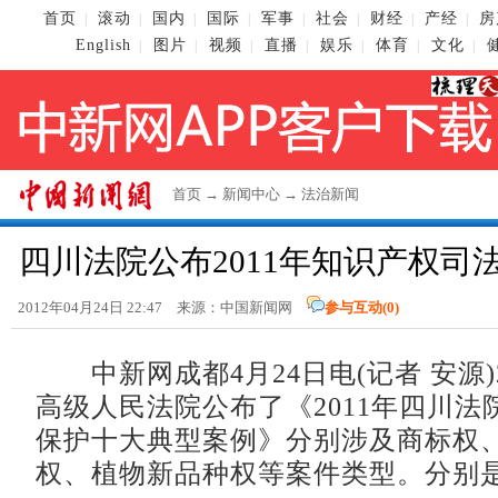
首页
滚动
国内
国际
军事
社会
财经
产经
房
|
|
|
|
|
|
|
|
English
图片
视频
直播
娱乐
体育
文化
|
|
|
|
|
|
|
首页
→
新闻中心
→
法治新闻
四川法院公布2011年知识产权司
2012年04月24日 22:47 来源：
中国新闻网
参与互动(
0
)
中新网成都4月24日电(记者 安源)
高级人民法院公布了《2011年四川法
保护十大典型案例》分别涉及商标权
权、植物新品种权等案件类型。分别