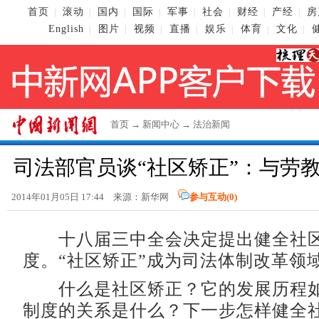
首页
滚动
国内
国际
军事
社会
财经
产经
房
|
|
|
|
|
|
|
|
English
图片
视频
直播
娱乐
体育
文化
|
|
|
|
|
|
|
首页
→
新闻中心
→
法治新闻
司法部官员谈“社区矫正”：与劳
2014年01月05日 17:44 来源：新华网
参与互动(
0
)
十八届三中全会决定提出健全社
度。“社区矫正”成为司法体制改革领
什么是社区矫正？它的发展历程如
制度的关系是什么？下一步怎样健全