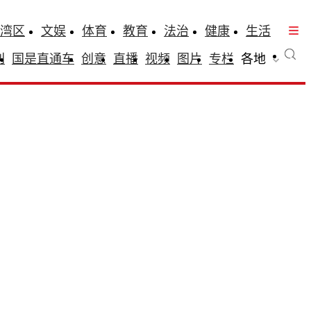
湾区
文娱
体育
教育
法治
健康
生活
刊
国是直通车
创意
直播
视频
图片
专栏
各地