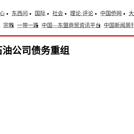
心
东西问
国际
社会
理论·评论
中国侨网
大
识
宗教
一带一路
中国—东盟商贸资讯平台
中国新闻周
石油公司债务重组