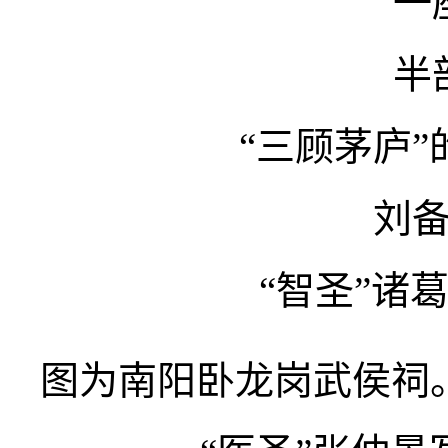
一
半
“三顾茅庐
刘
“智圣”诸
图为南阳卧龙岗武侯祠