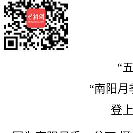
“
“南阳月
登