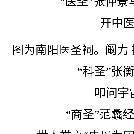
“医圣”张仲
开中
图为南阳医圣祠。阚力
“科圣”张
叩问宇
“商圣”范蠡