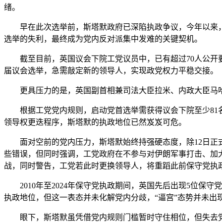
绪。
早在此次选举前，斯塔默政府已深陷执政争议，今年以来，
选举的失利，最终成为党内反对派集中发难的关键契机。
截至目前，英国议会下院工党议员中，已有超过70人公开要
届议会选举，急需敲定新的领导人，实现政党权力平稳交接。
更具压力的是，英国副首相兼司法大臣拉米、内政大臣马哈
根据工党党内规则，启动党首选举需获得议会下院至少81名
领导权更迭程序，斯塔默的执政地位已然岌岌可危。
面对空前的党内压力，斯塔默始终持强硬态度，除12日正式
些错误，但同时强调，工党政府在不参与对伊朗军事打击、加
战，同时警告，工党若此时更换领导人，将重蹈此前保守党执
2010年至2024年保守党执政期间，英国先后出现5位保守
执政地位，但这一表态并未化解党内分歧，“逼宫”态势并未出
眼下，斯塔默虽凭借党内规则门槛暂时守住相位，但失去党