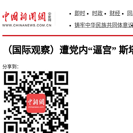
即时
时政
财经
同
铸牢中华民族共同体意
（国际观察）遭党内“逼宫” 
分享到：