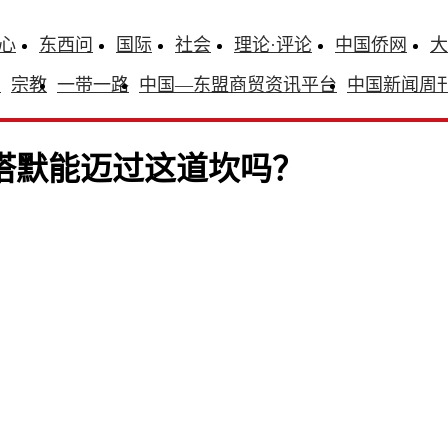
心
东西问
国际
社会
理论·评论
中国侨网
大
识
宗教
一带一路
中国—东盟商贸资讯平台
中国新闻周
斯塔默能迈过这道坎吗？