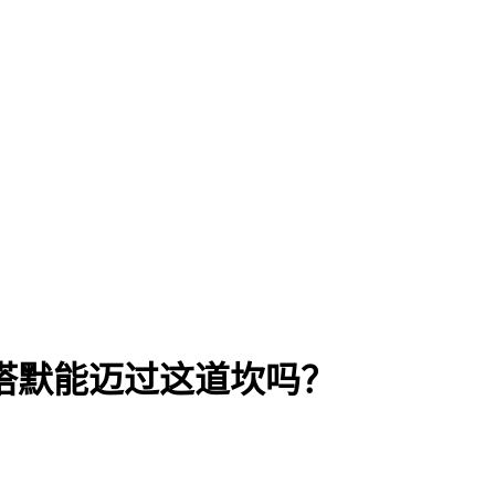
斯塔默能迈过这道坎吗？