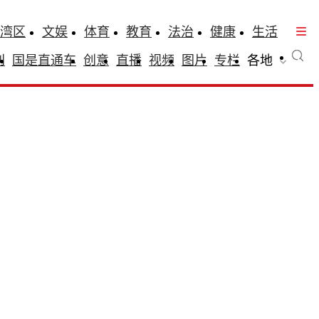
湾区
文娱
体育
教育
法治
健康
生活
刊
国是直通车
创意
直播
视频
图片
专栏
各地