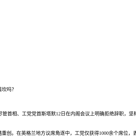
道坎吗？
首相、工党党首斯塔默12日在内阁会议上明确拒绝辞职，坚称
创。在英格兰地方议席角逐中，工党仅获得1000余个席位，丢