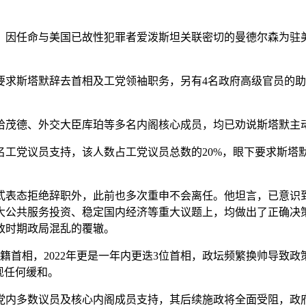
因任命与美国已故性犯罪者爱泼斯坦关联密切的曼德尔森为驻美
求斯塔默辞去首相及工党领袖职务，另有4名政府高级官员的助
茂德、外交大臣库珀等多名内阁核心成员，均已劝说斯塔默主动
工党议员支持，该人数占工党议员总数的20%，眼下要求斯塔
表态拒绝辞职外，此前也多次重申不会离任。他坦言，已意识
大公共服务投资、稳定国内经济等重大议题上，均做出了正确决
政时期政局混乱的覆辙。
党籍首相，2022年更是一年内更迭3位首相，政坛频繁换帅导
现任何缓和。
内多数议员及核心内阁成员支持，其后续施政将全面受阻，政府