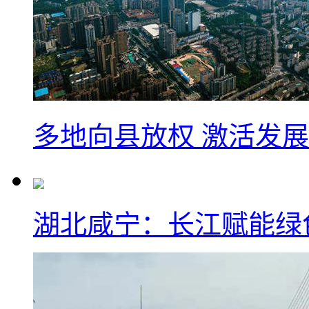
多地向县放权 激活发
湖北咸宁：长江赋能绿