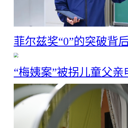
菲尔兹奖“0”的突破背
“梅姨案”被拐儿童父