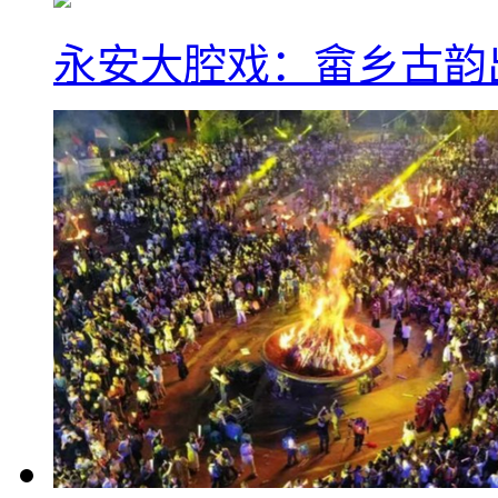
永安大腔戏：畲乡古韵