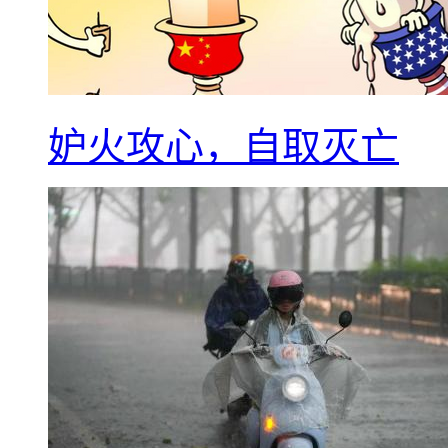
妒火攻心，自取灭亡