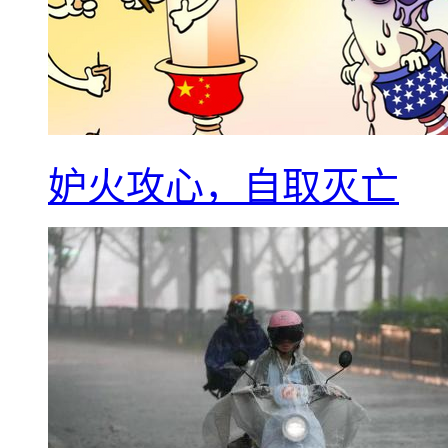
妒火攻心，自取灭亡