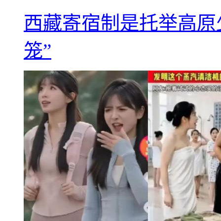
西藏寄宿制是托举高原
笼”