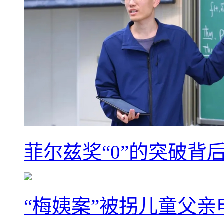
菲尔兹奖“0”的突破背
“梅姨案”被拐儿童父