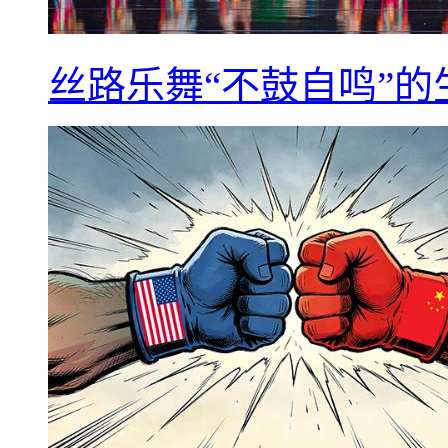
丝路乐舞“不鼓自鸣”