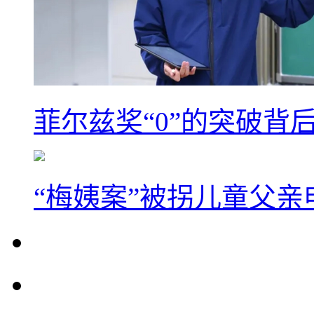
菲尔兹奖“0”的突破背
“梅姨案”被拐儿童父