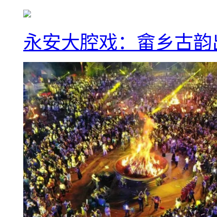
永安大腔戏：畲乡古韵