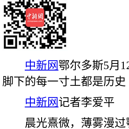
中新网
鄂尔多斯5月1
脚下的每一寸土都是历史
中新网
记者李爱平
晨光熹微，薄雾漫过鄂