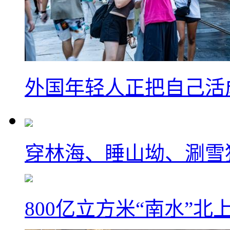
外国年轻人正把自己活成
穿林海、睡山坳、涮雪
800亿立方米“南水”北