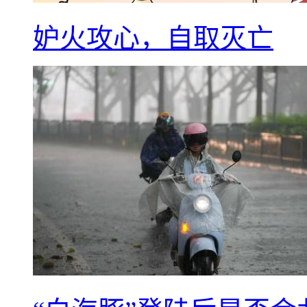
妒火攻心，自取灭亡