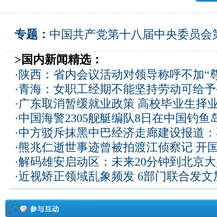
专题：
中国共产党第十八届中央委员会
>国内新闻精选：
·
陕西：省内会议活动对领导称呼不加“尊
·
青海：女职工经期不能坚持劳动可给予
·
广东取消暂缓就业政策 高校毕业生择业
·
中国海警2305舰艇编队8日在中国钓
·
中方驳斥抹黑中巴经济走廊建设报道：
·
熊兆仁逝世事迹曾被拍渡江侦察记
开国
·
解码雄安启动区：未来20分钟到北京大兴
·
近视矫正领域乱象频发 6部门联合发文