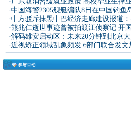
·
广东取消暂缓就业政策 高校毕业生择业
·
中国海警2305舰艇编队8日在中国钓
·
中方驳斥抹黑中巴经济走廊建设报道：
·
熊兆仁逝世事迹曾被拍渡江侦察记
开国
·
解码雄安启动区：未来20分钟到北京大兴
·
近视矫正领域乱象频发 6部门联合发文