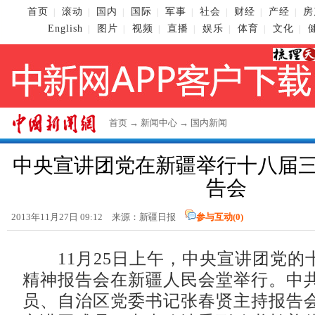
首页
滚动
国内
国际
军事
社会
财经
产经
房
|
|
|
|
|
|
|
|
English
图片
视频
直播
娱乐
体育
文化
|
|
|
|
|
|
|
首页
→
新闻中心
→
国内新闻
中央宣讲团党在新疆举行十八届
告会
2013年11月27日 09:12 来源：新疆日报
参与互动(
0
)
11月25日上午，中央宣讲团党的
精神报告会在新疆人民会堂举行。中
员、自治区党委书记张春贤主持报告