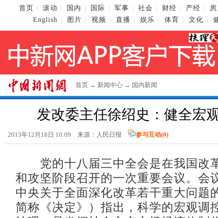
首页
滚动
国内
国际
军事
社会
财经
产经
房
|
|
|
|
|
|
|
|
English
图片
视频
直播
娱乐
体育
文化
|
|
|
|
|
|
|
首页
→
新闻中心
→
国内新闻
发改委主任徐绍史：健全宏
2013年12月18日 10:09 来源：人民日报
参与互动(
0
)
党的十八届三中全会是在我国改革
和攻坚阶段召开的一次重要会议。会
中央关于全面深化改革若干重大问题
简称《决定》）指出，科学的宏观调