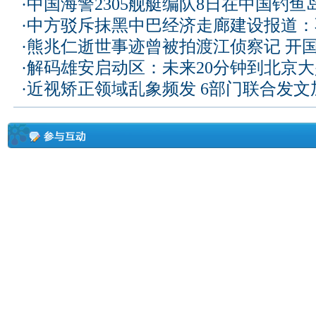
·
中国海警2305舰艇编队8日在中国钓
·
中方驳斥抹黑中巴经济走廊建设报道：
·
熊兆仁逝世事迹曾被拍渡江侦察记
开国
·
解码雄安启动区：未来20分钟到北京大兴
·
近视矫正领域乱象频发 6部门联合发文