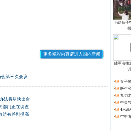
为给孩子拍
更多精彩内容请进入国内新闻
陆军海拔3
员会第三次会议
·
女子挤
·
医生私
·
九旬
关办法将尽快出台
·
中央
关部门正在调查
·
4米高
效益有差别提高
·
空中看