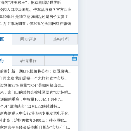
海的“洋美猴王”：把京剧唱给世界听
陵园入口垃圾遍地、停车乱收费？官方回应
离婚率升 是独立意识崛起还是房价太贵？
百万？市场调查：仅20%的头部网红在赚钱
区
网友评论
热帖排行
行
表情排行
前瞻】新一期LPR报价将公布；欧盟启动...
0年再出发 我们需要一个怎样的资本市场...
架降价93% 巨量“水分”是如何挤出去...
来，家门口的菜摊会被社区团购“玩”坏吗...
期逆回购重启，中标量1000亿！另有7...
个月“原地踏步” 12月LPR继续维持...
新办纳税人中实行增值税专用发票电子化
续走高：沪指再收复3400点！种业股掀...
家建言平台经济反垄断 吁规范“市场守门...