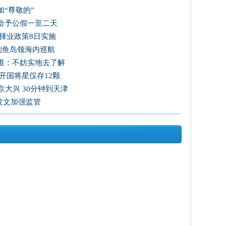
“尊敬的”
给予公假一至二天
择业政策8日实施
国钓鱼岛领海内巡航
道：不妨实地去了解
开国将星仅存12颗
大兴 30分钟到天津
发文加强监管