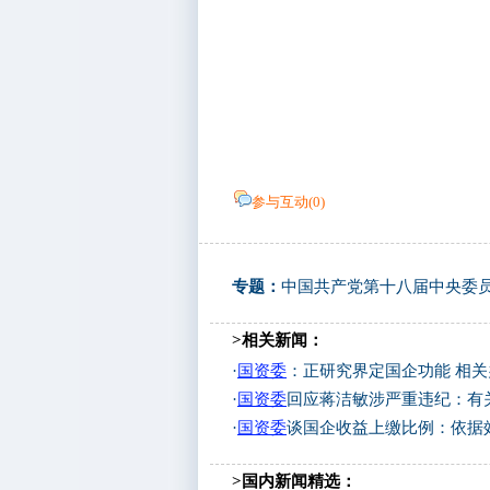
参与互动(
0
)
专题：
中国共产党第十八届中央委
>相关新闻：
·
国资委
：正研究界定国企功能 相
·
国资委
回应蒋洁敏涉严重违纪：有
·
国资委
谈国企收益上缴比例：依据
>国内新闻精选：