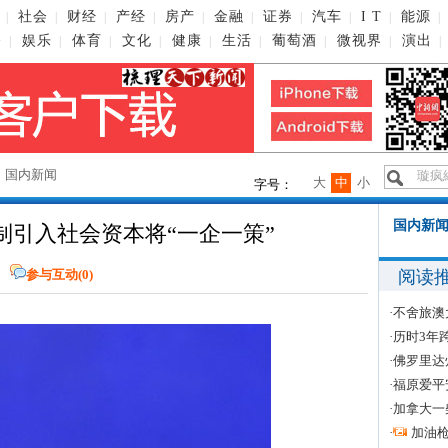
社会
财经
产经
房产
金融
证券
汽车
I T
能源
|
|
|
|
|
|
|
|
|
|
播
娱乐
体育
文化
健康
生活
葡萄酒
微视界
演出
|
|
|
|
|
|
|
|
|
→
国内新闻
大
中
小
字号：
国内新闻
制引入社会资本将“一企一策”
阅读
参与互动(
0
)
·
不舍旅澳
·
历时3年
·
佛罗里达
·
福原爱平
·
加拿大一
·
加油