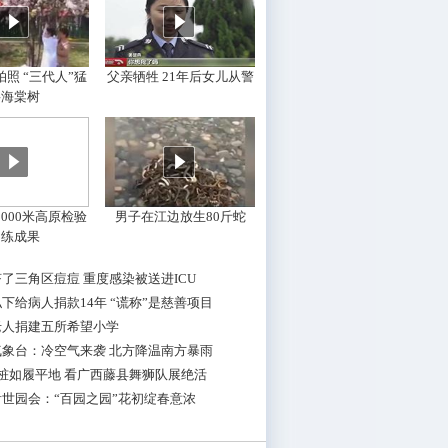
照 “三代人”猛
父亲牺牲 21年后女儿从警
摇海棠树
000米高原检验
男子在江边放生80斤蛇
训练成果
了三角区痘痘 重度感染被送进ICU
下给病人捐款14年 “谎称”是慈善项目
老人捐建五所希望小学
气象台：冷空气来袭 北方降温南方暴雨
桩如履平地 看广西藤县舞狮队展绝活
世园会：“百园之园”花初绽春意浓