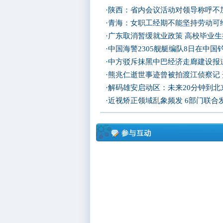
·
陕西：省内会议活动对领导称呼不加
·
青海：女职工经期不能坚持劳动可
·
广东取消暂缓就业政策 高校毕业生
·
中国海警2305舰艇编队8日在中
·
中方驳斥抹黑中巴经济走廊建设报
·
熊兆仁逝世事迹曾被拍渡江侦察记
·
解码雄安启动区：未来20分钟到北京
·
近视矫正领域乱象频发 6部门联合