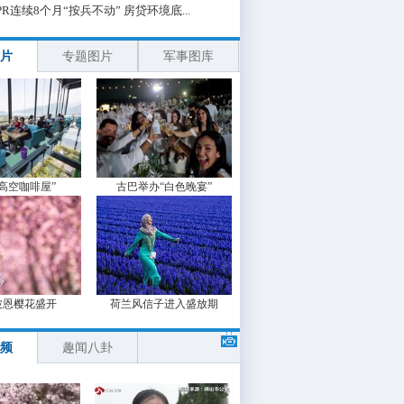
PR连续8个月“按兵不动” 房贷环境底...
片
专题图片
军事图库
“高空咖啡屋”
古巴举办“白色晚宴”
波恩樱花盛开
荷兰风信子进入盛放期
频
趣闻八卦