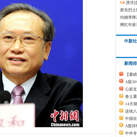
·
漂洋过
·
胶东烈士
·
结婚率降
·
网红年薪
中新社
新闻排
【重磅
A股3
心脏支
卷土重
14天
连续八
中国在
A股持
中外专