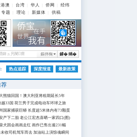
港澳
台湾
华人
侨网
经纬
|
|
|
|
专题
理论
新媒体
供稿
|
|
|
鏂伴椈
鎼� 绱�
:
热点追踪
深度报道
最新政策
推荐
大熊猫回国！澳大利亚将租期延长5年
跨越33国 荷兰男子完成电动车环球之旅
州国家捕获巨蟒 长度超5米体内有73颗蛋
安产下二胎 老公江宏杰喜晒一家四口(图)
柴犬因会画画走红 画作已售出逾231幅
枪未收司机驾车而去 加油站上演惊魂瞬间