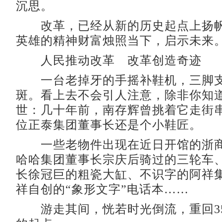
沉思。
改革，已经从新的历史起点上扬帆
英雄的精神财富烛照当下，启示未来
人民推动改革 改革创造奇迹
一台老掉牙的手摇补鞋机，三脚支
斑。看上去不会引人注意，除非你知
世：几十年前，南存辉曾挑着它走街
位正泰集团董事长还是个小鞋匠。
一些老物件出现在近日开馆的浙商
哈哈集团董事长宗庆后骑过的三轮车
长徐冠巨的粗瓷大缸、不识字的阿祥
祥自创的“象形文字”电话本……
游走其间，恍若时光倒流，重回3