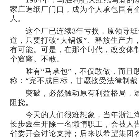
1984年，马胜利把大红纸写就的
家庄造纸厂门口，成为个人承包国有
人。
这个厂已连续3年亏损，原领导班
道，只要打破“大锅饭”、释放生产力
有可能。可是，在那个时代，改变体
个窟窿。不敢。
唯有“马承包”，不仅敢做，而且
称：“完不成目标，甘愿接受法律制裁
突破，必然触动原有利益格局，难
阻挠。
今天的人们很难想象，当年浙江海
长步鑫生开除一名懒惰职工，会被人
省委开会讨论支持；后来以希望集团