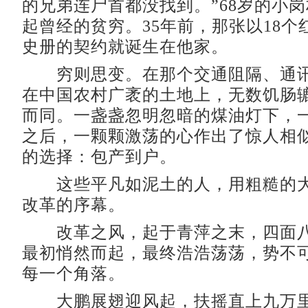
的兄弟连尸首都没找到。”68岁的小
起曾经的贫穷。35年前，那张以18个
史册的契约就诞生在他家。
穷则思变。在那个交通阻隔、通讯
在中国农村广袤的土地上，无数饥肠
而同。一盏盏忽明忽暗的煤油灯下，
之后，一颗颗激荡的心作出了惊人相
的选择：包产到户。
这些平凡如泥土的人，用粗糙的大
改革的序幕。
改革之风，起于青萍之末，四面八
最初悄然而起，最终浩浩荡荡，势不
每一个角落。
大鹏展翅迎风起，扶摇直上九万