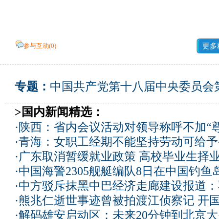
参与互动(
0
)
更多
专题：
中国共产党第十八届中央委员会
>国内新闻精选：
·
陕西：省内会议活动对领导称呼不加“尊
·
青海：女职工经期不能坚持劳动可给予
·
广东取消暂缓就业政策 高校毕业生择业
·
中国海警2305舰艇编队8日在中国钓
·
中方驳斥抹黑中巴经济走廊建设报道：
·
熊兆仁逝世事迹曾被拍渡江侦察记
开国
·
解码雄安启动区：未来20分钟到北京大兴