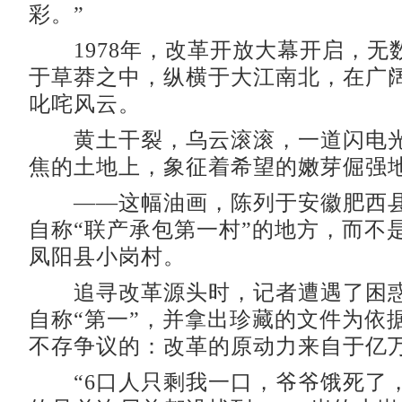
彩。”
1978年，改革开放大幕开启，无
于草莽之中，纵横于大江南北，在广
叱咤风云。
黄土干裂，乌云滚滚，一道闪电光
焦的土地上，象征着希望的嫩芽倔强
——这幅油画，陈列于安徽肥西县
自称“联产承包第一村”的地方，而不
凤阳县小岗村。
追寻改革源头时，记者遭遇了困惑
自称“第一”，并拿出珍藏的文件为依
不存争议的：改革的原动力来自于亿
“6口人只剩我一口，爷爷饿死了