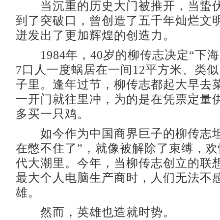
当沉重的历史大门被推开，当蛰伏
到了突破口，曾创造了五千年灿烂文
迸发出了更加辉煌的创造力。
1984年，40岁的柳传志决定“下海
7口人一度蜗居在一间12平方米、类
子里。逢年过节，柳传志都起大早去
一开门就往里冲，为的是在凭票定量
多买一只鸡。
如今作为中国商界巨子的柳传志坦
在憋不住了”，就像被解除了束缚，欢
代大潮里。今年，当柳传志创立的联
最大个人电脑生产商时，人们无法不
雄。
然而，英雄也造就时势。