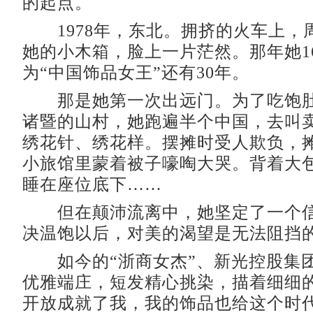
的起点。
1978年，东北。拥挤的火车上，
她的小木箱，脸上一片茫然。那年她1
为“中国饰品女王”还有30年。
那是她第一次出远门。为了吃饱肚
诸暨的山村，她跑遍半个中国，去叫
绣花针、绣花样。摆摊时受人欺负，
小旅馆里蒙着被子嚎啕大哭。背着大
睡在座位底下……
但在颠沛流离中，她坚定了一个信
决温饱以后，对美的渴望是无法阻挡
如今的“浙商女杰”、新光控股集
优雅端庄，短发精心挑染，描着细细的
开放成就了我，我的饰品也给这个时