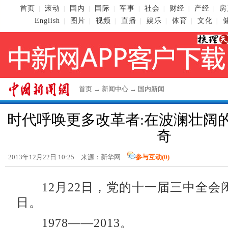
首页
滚动
国内
国际
军事
社会
财经
产经
房
|
|
|
|
|
|
|
|
English
图片
视频
直播
娱乐
体育
文化
|
|
|
|
|
|
|
首页
→
新闻中心
→
国内新闻
时代呼唤更多改革者:在波澜壮阔
奇
2013年12月22日 10:25 来源：新华网
参与互动(
0
)
12月22日，党的十一届三中全会闭
日。
1978——2013。