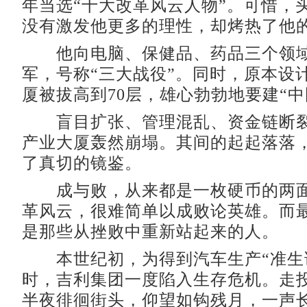
年当选“十大改革风云人物”。可惜，
没有激发他更多的理性，却烤热了他
他向电脑、保健品、药品三个领域
军，号称“三大战役”。同时，原本设计
厦被拔高到70层，雄心勃勃地要建“中
盲目扩张、管理混乱、资金链断裂
产业大厦轰然崩塌。其间的起起落落
了真切的镜鉴。
成与败，从来都是一枚硬币的两面
革风云，很难简单以成败论英雄。而
是那些从挫败中重新站起来的人。
本世纪初，为得到汽车生产“准生
时，吉利集团一度陷入生存危机。走
半夜徘徊街头，仰望如钩残月，一声