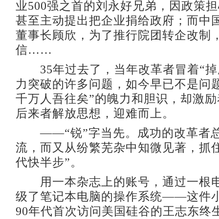
业500强之首的刘永好兄弟，因政策
甚至主动提出把企业捐给政府；而中
董事长顾欣，为了推行院团转企改制
信……
35年过去了，当年改革者冒着“掉
力突破的许多问题，如今早已不是问题
千万人吾往矣”的魄力和胆识，却激励
后来者解放思想，迎难而上。
——“锐”字当先。成功的改革者
流，而又从纷繁芜杂中知微见著，抓住
代快半步”。
用一本杂志上的账号，通过一根电
级了笔记本电脑的操作系统——这件
90年代首次访问美国硅谷的王志东终