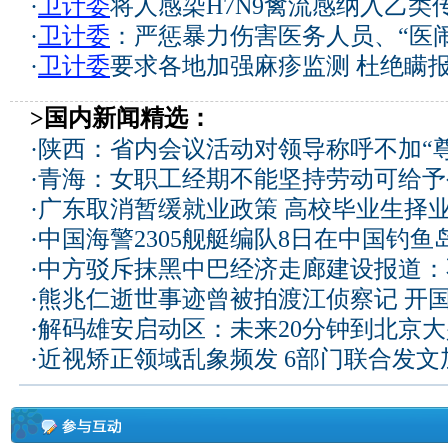
·
卫计委
将人感染H7N9禽流感纳入乙类
·
卫计委
：严惩暴力伤害医务人员、“医
·
卫计委
要求各地加强麻疹监测 杜绝瞒
>国内新闻精选：
·
陕西：省内会议活动对领导称呼不加“尊
·
青海：女职工经期不能坚持劳动可给予
·
广东取消暂缓就业政策 高校毕业生择业
·
中国海警2305舰艇编队8日在中国钓
·
中方驳斥抹黑中巴经济走廊建设报道：
·
熊兆仁逝世事迹曾被拍渡江侦察记
开国
·
解码雄安启动区：未来20分钟到北京大兴
·
近视矫正领域乱象频发 6部门联合发文