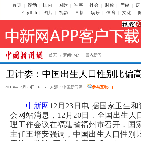
首页
滚动
国内
国际
军事
社会
财经
产经
房
|
|
|
|
|
|
|
|
English
图片
视频
直播
娱乐
体育
文化
|
|
|
|
|
|
|
首页
→
新闻中心
→
国内新闻
卫计委：中国出生人口性别比偏
2013年12月23日 16:35 来源：
中国新闻网
参与互动(
0
)
中新网
12月23日电 据国家卫生
会网站消息，12月20日，全国出生人
理工作会议在福建省福州市召开，国
主任王培安强调，中国出生人口性别