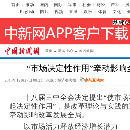
首页
滚动
国内
国际
军事
社会
财经
产经
房
|
|
|
|
|
|
|
|
English
图片
视频
直播
娱乐
体育
文化
|
|
|
|
|
|
|
首页
→
新闻中心
→
国内新闻
“市场决定性作用”牵动影响
2013年12月27日 09:23 来源：经济参考报
参与互动(
0
)
十八届三中全会决定提出“使市场
起决定性作用”，是改革理论与实践的
牵动影响改革发展全局。
以市场活力释放经济增长潜力