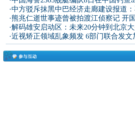
·
中国海警2305舰艇编队8日在中国钓
·
中方驳斥抹黑中巴经济走廊建设报道：
·
熊兆仁逝世事迹曾被拍渡江侦察记
开国
·
解码雄安启动区：未来20分钟到北京大兴
·
近视矫正领域乱象频发 6部门联合发文