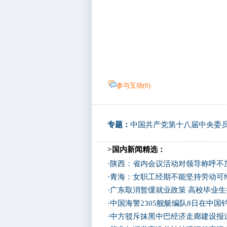
参与互动(
0
)
专题：
中国共产党第十八届中央委
>国内新闻精选：
·
陕西：省内会议活动对领导称呼不加
·
青海：女职工经期不能坚持劳动可
·
广东取消暂缓就业政策 高校毕业生
·
中国海警2305舰艇编队8日在中
·
中方驳斥抹黑中巴经济走廊建设报