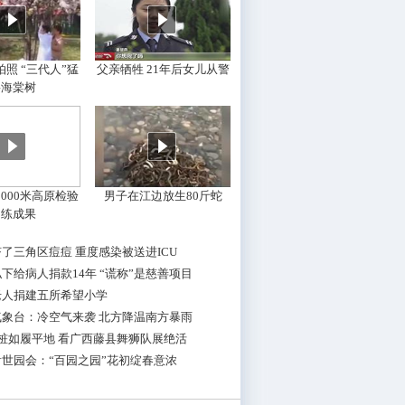
照 “三代人”猛
父亲牺牲 21年后女儿从警
摇海棠树
000米高原检验
男子在江边放生80斤蛇
训练成果
了三角区痘痘 重度感染被送进ICU
下给病人捐款14年 “谎称”是慈善项目
老人捐建五所希望小学
气象台：冷空气来袭 北方降温南方暴雨
桩如履平地 看广西藤县舞狮队展绝活
世园会：“百园之园”花初绽春意浓