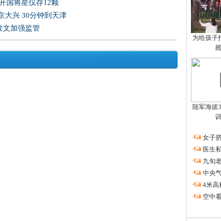
开国将星仅存12颗
大兴 30分钟到天津
发文加强监管
为给孩子拍
陆军海拔3
·
女子挤
·
医生私
·
九旬
·
中央
·
4米高
·
空中看