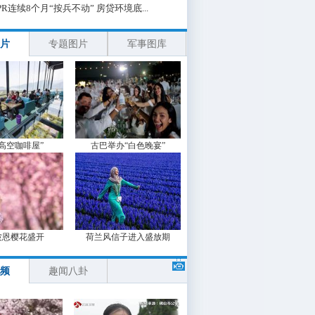
PR连续8个月“按兵不动” 房贷环境底...
片
专题图片
军事图库
“高空咖啡屋”
古巴举办“白色晚宴”
波恩樱花盛开
荷兰风信子进入盛放期
频
趣闻八卦