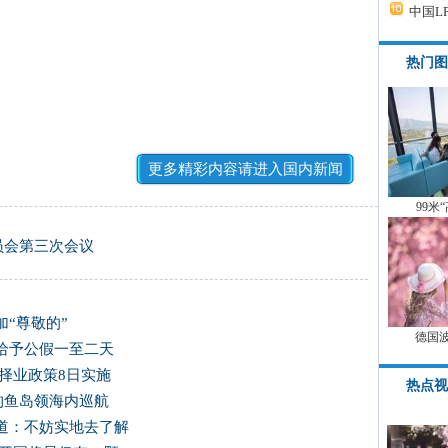
中国L
热门图
更多精彩内容请进入国内新闻
99米
员会第三次会议
“尊敬的”
德国
给予公假一至二天
择业政策8日实施
热点视
国钓鱼岛领海内巡航
道：不妨实地去了解