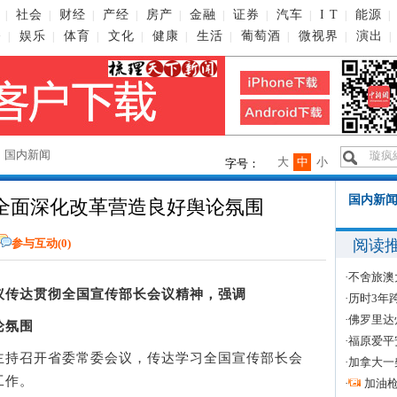
社会
财经
产经
房产
金融
证券
汽车
I T
能源
|
|
|
|
|
|
|
|
|
|
播
娱乐
体育
文化
健康
生活
葡萄酒
微视界
演出
|
|
|
|
|
|
|
|
|
→
国内新闻
大
中
小
字号：
国内新闻
全面深化改革营造良好舆论氛围
阅读
参与互动(
0
)
·
不舍旅澳
议传达贯彻全国宣传部长会议精神，强调
·
历时3年
·
佛罗里达
论氛围
·
福原爱平
持召开省委常委会议，传达学习全国宣传部长会
·
加拿大一
工作。
·
加油