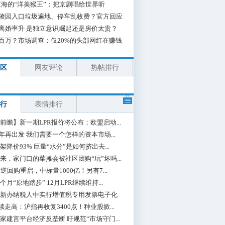
海的“洋美猴王”：把京剧唱给世界听
陵园入口垃圾遍地、停车乱收费？官方回应
离婚率升 是独立意识崛起还是房价太贵？
百万？市场调查：仅20%的头部网红在赚钱
区
网友评论
热帖排行
行
表情排行
前瞻】新一期LPR报价将公布；欧盟启动...
0年再出发 我们需要一个怎样的资本市场...
架降价93% 巨量“水分”是如何挤出去...
来，家门口的菜摊会被社区团购“玩”坏吗...
期逆回购重启，中标量1000亿！另有7...
个月“原地踏步” 12月LPR继续维持...
新办纳税人中实行增值税专用发票电子化
续走高：沪指再收复3400点！种业股掀...
家建言平台经济反垄断 吁规范“市场守门...