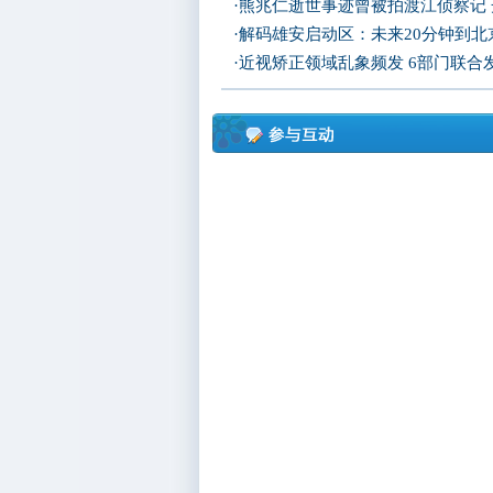
·
熊兆仁逝世事迹曾被拍渡江侦察记
·
解码雄安启动区：未来20分钟到北京
·
近视矫正领域乱象频发 6部门联合