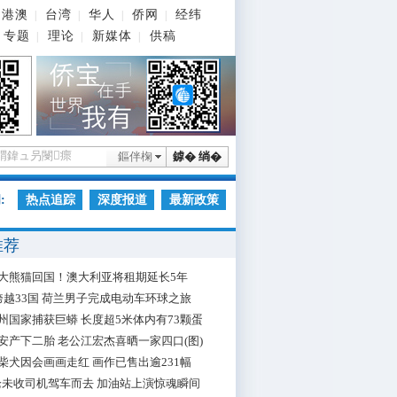
港澳
台湾
华人
侨网
经纬
|
|
|
|
专题
理论
新媒体
供稿
|
|
|
鏂伴椈
鎼� 绱�
:
热点追踪
深度报道
最新政策
推荐
大熊猫回国！澳大利亚将租期延长5年
跨越33国 荷兰男子完成电动车环球之旅
州国家捕获巨蟒 长度超5米体内有73颗蛋
安产下二胎 老公江宏杰喜晒一家四口(图)
柴犬因会画画走红 画作已售出逾231幅
枪未收司机驾车而去 加油站上演惊魂瞬间