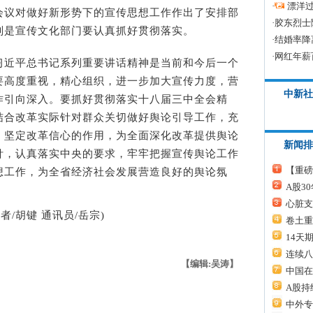
·
漂洋过
议对做好新形势下的宣传思想工作作出了安排部
·
胶东烈士
别是宣传文化部门要认真抓好贯彻落实。
·
结婚率降
·
网红年薪
近平总书记系列重要讲话精神是当前和今后一个
要高度重视，精心组织，进一步加大宣传力度，营
中新社
作引向深入。要抓好贯彻落实十八届三中全会精
结合改革实际针对群众关切做好舆论引导工作，充
、坚定改革信心的作用，为全面深化改革提供舆论
新闻排
针，认真落实中央的要求，牢牢把握宣传舆论工作
【重磅
想工作，为全省经济社会发展营造良好的舆论氛
A股3
心脏支
/胡键 通讯员/岳宗)
卷土重
14天
连续八
【编辑:吴涛】
中国在
A股持
中外专