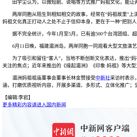
田宇尘认为，以微短剧、说唱等方式推广妈祖文化，能让两
两岸同胞从陌生到相知相交的故事，经常在“妈祖故里”上演。
妈祖文化真正打动人之处不止于信仰本身，更在于一种“把别人
据不完全统计，今年1月至5月，已有逾500个台湾团组、
6月11日晚，福建湄洲岛，两岸同胞一同观看大型文旅演艺
为了吸引和留住“客人”，当地不断创新文化表达，推出“妈祖
关注的焦点；近年来推出的《缘起湄洲》《印象·妈祖》等大
湄洲妈祖祖庙董事会董事长林金赞接受
中新社
采访时表示
涵，打磨优质视听内容，开展多渠道、多形式、立体化推广；坚
【编辑:李岩】
更多精彩内容请进入国内新闻