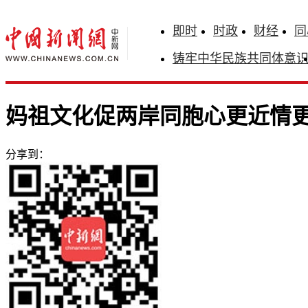
即时
时政
财经
同
铸牢中华民族共同体意
妈祖文化促两岸同胞心更近情
分享到：