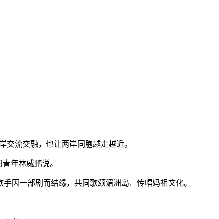
两岸交流交融，也让两岸同胞越走越近。
田青年林威鹏说。
手因一部剧而结缘，共同歌颂湄洲岛、传唱妈祖文化。