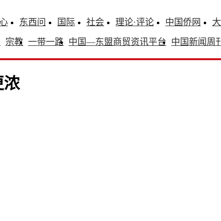
心
东西问
国际
社会
理论·评论
中国侨网
大
识
宗教
一带一路
中国—东盟商贸资讯平台
中国新闻周
更浓