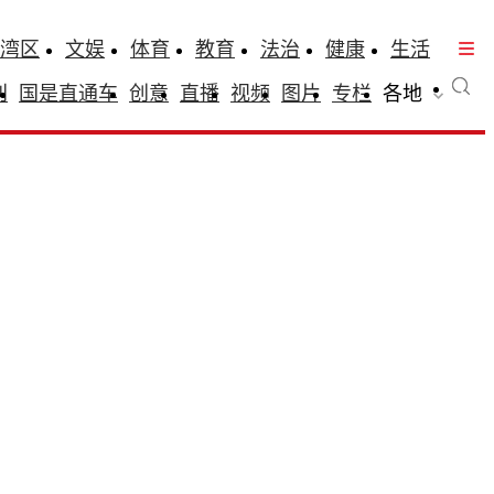
湾区
文娱
体育
教育
法治
健康
生活
刊
国是直通车
创意
直播
视频
图片
专栏
各地