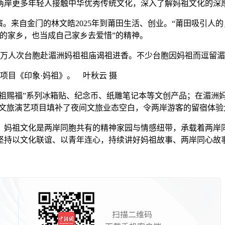
岸更多年轻人接触中华优秀传统文化，深入了解妈祖文化的深
来自金门的林文皓2025年到莆田生活、创业。“莆田吸引人的
的家乡，也当成自己家乡去爱惜”的精神。
超万人次台胞赴湄洲妈祖祖庙谒祖进香。不少台胞因妈祖而逗留
项目《印象·妈祖》。 叶秋云 摄
赐福”系列冰箱贴、纪念币、纸雕笔记本等文创产品；在湄洲妈祖
型文旅演艺项目填补了夜间文旅业态空白，令两岸游客的留宿体验
，妈祖文化是两岸同胞共有的精神家园与情感纽带，承载着两岸
持以文化联谊、以青年连心，持续讲好妈祖故事、两岸同心故事。