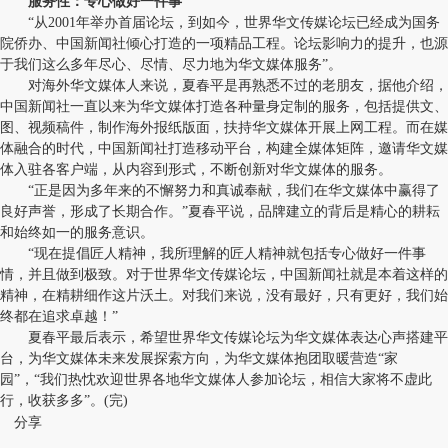
服务性：专心做好一件事
“从2001年举办首届论坛，到如今，世界华文传媒论坛已经成为国务
院侨办、中国新闻社倾心打造的一项精品工程。论坛影响力的提升，也源
于我们这么多年尽心、尽情、尽力地为华文媒体服务”。
对海外华文媒体人来说，夏春平是再熟悉不过的老朋友，据他介绍，
中国新闻社一直以来为华文媒体打造各种量身定制的服务，包括提供文、
图、视频稿件，制作海外报纸版面，扶持华文媒体开展上网工程。而在媒
体融合的时代，中国新闻社打造移动平台，构建全媒体矩阵，邀请华文媒
体入驻各客户端，从内容到形式，不断创新对华文媒体的服务。
“正是因为多年来的不懈努力和真诚奉献，我们在华文媒体中赢得了
良好声誉，形成了长期合作。”夏春平说，品牌建立的背后是精心的耕耘
和始终如一的服务意识。
“现在提倡匠人精神，我所理解的匠人精神就包括专心做好一件事
情，并且做到极致。对于世界华文传媒论坛，中国新闻社就是本着这样的
精神，在精耕细作这片沃土。对我们来说，没有最好，只有更好，我们始
终都在追求卓越！”
夏春平最后表示，希望世界华文传媒论坛为华文媒体表达心声搭建平
台，为华文媒体未来发展探索方向，为华文媒体抱团取暖营造“家
园”，“我们热忱欢迎世界各地华文媒体人参加论坛，相信大家将不虚此
行，收获多多”。(完)
分享