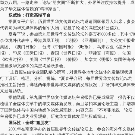
举办八届。一路走来，论坛“朋友圈”不断扩大，外界关注度持续提升，成
为了华文媒体信赖的“精神家园”。
权威性：打造高端平台
据夏春平介绍，历届世界华文传媒论坛均邀请国家领导人出席，参会
代表均为华文媒体界的领军人物，彰显了论坛的高层次和公信力。
夏春平说，参加第九届世界华文传媒论坛的嘉宾有600多位，其中470
余位境外代表中，香港凤凰卫视、《明报》《亚洲周刊》、大公文汇报业
集团、《澳门日报》、台湾《中国时报》《旺报》、马来西亚《星洲日
报》、印尼《国际日报》、泰国《世界日报》、菲律宾《商报》、法国
《欧洲时报》、美国《世界日报》《侨报》、加拿大《明报》集团等海外
重量级华文媒体的高层均踊跃参会。
“主旨报告由专业团队精心撰写，对世界各地华文媒体的发展现状进
行了调研、梳理、分析、提炼。”夏春平介绍，每届世界华文传媒论坛均
推出主旨报告，详述两年来世界华文媒体的发展状况，并研判华文媒体未
来发展趋势。
据他透露，第九届世界华文传媒论坛主旨报告已完成撰写，报告不仅
梳理了全媒体变革中的华文媒体新发展，而且紧扣本届论坛主题，并增加
了国际媒体与中国内地媒体的发展现状，内容充实，“不夸张地说，论坛
主旨报告已成为业界观察、研究华文媒体发展的权威窗口。”
国际性：全球“邀朋友”
2001年在南京举办的首届世界华文传媒论坛上，参会的海外华文媒体