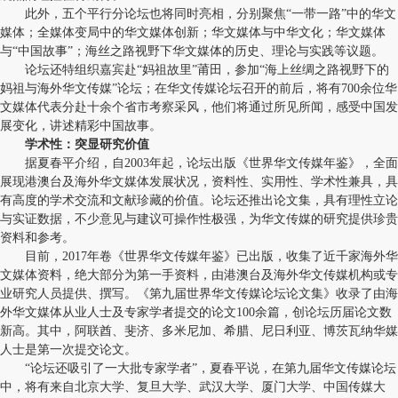
此外，五个平行分论坛也将同时亮相，分别聚焦“一带一路”中的华文
媒体；全媒体变局中的华文媒体创新；华文媒体与中华文化；华文媒体
与“中国故事”；海丝之路视野下华文媒体的历史、理论与实践等议题。
论坛还特组织嘉宾赴“妈祖故里”莆田，参加“海上丝绸之路视野下的
妈祖与海外华文传媒”论坛；在华文传媒论坛召开的前后，将有700余位华
文媒体代表分赴十余个省市考察采风，他们将通过所见所闻，感受中国发
展变化，讲述精彩中国故事。
学术性：突显研究价值
据夏春平介绍，自2003年起，论坛出版《世界华文传媒年鉴》，全面
展现港澳台及海外华文媒体发展状况，资料性、实用性、学术性兼具，具
有高度的学术交流和文献珍藏的价值。论坛还推出论文集，具有理性立论
与实证数据，不少意见与建议可操作性极强，为华文传媒的研究提供珍贵
资料和参考。
目前，2017年卷《世界华文传媒年鉴》已出版，收集了近千家海外华
文媒体资料，绝大部分为第一手资料，由港澳台及海外华文传媒机构或专
业研究人员提供、撰写。《第九届世界华文传媒论坛论文集》收录了由海
外华文媒体从业人士及专家学者提交的论文100余篇，创论坛历届论文数
新高。其中，阿联酋、斐济、多米尼加、希腊、尼日利亚、博茨瓦纳华媒
人士是第一次提交论文。
“论坛还吸引了一大批专家学者”，夏春平说，在第九届华文传媒论坛
中，将有来自北京大学、复旦大学、武汉大学、厦门大学、中国传媒大