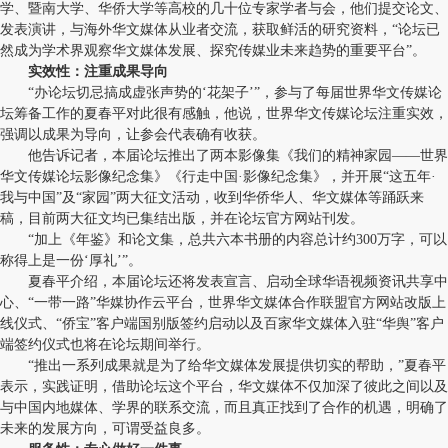
学、暨南大学、华侨大学等高校的几十位专家学者与会，他们提交论文、
发表演讲，与海外华文媒体从业者交流，获取鲜活的研究资料，“论坛已
然成为学术界观察华文媒体发展、探究传媒业未来趋势的重要平台”。
实效性：注重成果导向
“办论坛切忌搞成虚张声势的‘花架子’”，参与了每届世界华文传媒论
坛筹备工作的夏春平对此很有感触，他说，世界华文传媒论坛注重实效，
强调以成果为导向，让参会代表确有收获。
他告诉记者，本届论坛推出了两本影像集《我们的精神家园——世界
华文传媒论坛影像纪念集》《行走中国·影像纪念集》，并开展“这五年·
我与中国”及“家园”两大征文活动，收到华侨华人、华文媒体等踊跃来
稿，目前两大征文均已集结出版，并在论坛官方网站刊发。
“加上《年鉴》和论文集，总共六本书册的内容总计约300万字，可以
称得上是一份‘厚礼’”。
夏春平介绍，本届论坛还将发表宣言、启动全球华语视频资讯共享中
心、“一带一路”华媒协作云平台，世界华文媒体合作联盟官方网站改版上
线仪式、“侨宝”客户端国别版签约启动以及百家华文媒体入驻“华舆”客户
端签约仪式也将在论坛期间举行。
“推出一系列成果就是为了给华文媒体发展提供切实的帮助，”夏春平
表示，实践证明，借助论坛这个平台，华文媒体不仅加深了彼此之间以及
与中国内地媒体、学界的联系交流，而且真正找到了合作的机遇，明确了
未来的发展方向，可谓受益良多。