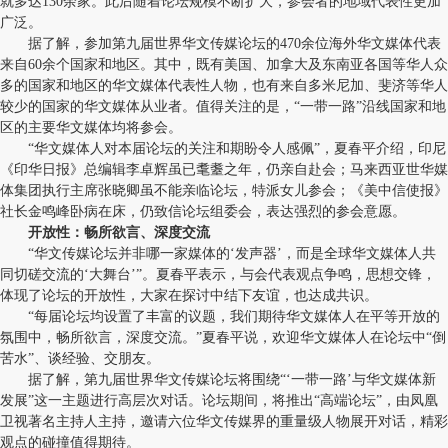
就多达130余家。此后随着论坛规模不断扩大，参会者的地域代表性更加
广泛。
据了解，参加第九届世界华文传媒论坛的470余位海外华文媒体代表
来自60余个国家和地区。其中，既有美国、加拿大及东南亚各国等华人众
多的国家和地区的华文媒体代表性人物，也有来自多米尼加、斐济等华人
较少的国家的华文媒体从业者。值得关注的是，“一带一路”沿线国家和地
区的主要华文媒体均将参会。
“华文媒体人对本届论坛的关注和期盼令人感佩”，夏春平介绍，印尼
《印华日报》总编辑李卓辉虽已耄耋之年，仍亲自赴会；马来西亚世华媒
体集团执行主席张晓卿虽不能亲临论坛，特派女儿参会；《美中信使报》
社长金鸣峰卧病在床，仍致信论坛组委会，表达强烈的参会意愿。
开放性：畅所欲言、深度交流
“华文传媒论坛并非哪一家媒体的‘发声器’，而是全球华文媒体人共
同切磋交流的‘大舞台’”。夏春平表示，与会代表观点争鸣，思想交锋，
体现了论坛的开放性，大家在探讨中结下友谊，也达成共识。
“每届论坛均设置了丰富的议题，我们期待华文媒体人在平等开放的
氛围中，畅所欲言，深度交流。”夏春平说，欢迎华文媒体人在论坛中“倒
苦水”、谈经验、交朋友。
据了解，第九届世界华文传媒论坛将围绕“‘一带一路’与华文媒体新
发展”这一主题进行高层次对话。论坛期间，将推出“高端论坛”，由凤凰
卫视著名主持人主持，邀请六位华文传媒界的重量级人物展开对话，精彩
观点的碰撞值得期待。