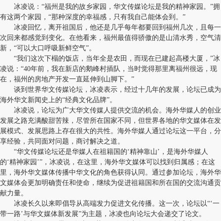
冰凌说：“福州是我的故乡家园，华文传媒论坛是我的精神家园。”拥
有这两个家园，“那种深度的幸福感，只有我自己能体会到。”
冰凌回忆，离开祖国后，他还是几乎每年都要回到福州几次，且每一
次回来都感觉到变化。在他看来，福州最值得骄傲的是山清水秀，空气清
新，“可以大口呼吸新鲜空气”。
“我们这次下榻的饭店，当年全是农田，而现在已建起高楼大厦，”冰
凌说：“40年前，我在新店的鹅峰村插队，当时觉得那里离福州很远，现
在，福州的房地产开发一直延伸到山脚下。”
谈到世界华文传媒论坛，冰凌表示，经过十几年的发展，论坛已成为
海外华文新闻史上的“经典文化品牌”。
冰凌说，论坛为广大华文传媒人提供交流的机会。海外华媒人的创业
发展之路充满酸甜苦辣，尽管所在国家不同，但世界各地的华文媒体在发
展模式、发展思路上存在很大的共性。海外华媒人通过论坛这一平台，分
享经验，共同面对问题，商讨解决之道。
“华文传媒论坛还是华媒人在祖籍国的‘精神靠山’，是海外华媒人
的‘精神家园’”，冰凌说，在这里，海外华文媒体可以找到归属感；在这
里，海外华文媒体传播中华文化的角色获得认同。通过参加论坛，海外华
文媒体会更加明确责任和使命，继续为促进祖籍国和所在国的交流沟通贡
献力量。
冰凌长久以来即倡导从高端发力促进文化传播。这一次，论坛以“‘一
带一路’与华文媒体新发展”为主题，冰凌也向论坛大会递交了论文。