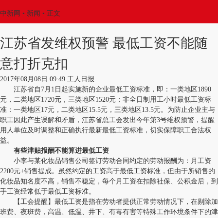
中新网
•
新闻
• 正文
江苏省发维权预警 最低工资不能随
意打折克扣
2017年08月08日 09:49 工人日报
江苏省自7月1日起实施新的企业最低工资标准，即：一类地区1890
元，二类地区1720元，三类地区1520元；非全日制用工小时最低工资标
准：一类地区17元，二类地区15.5元，三类地区13.5元。为防止企业主与
职工因此产生误解和矛盾，江苏省总工会发出今年第3号维权预警，提醒
用人单位及时调整和正确执行最新最低工资标准，切实保障职工合法权
益。
有些津贴报酬不能算进最低工资
小李与某化妆品销售公司签订劳动合同约定的劳动报酬为：月工资
2200元+销售提成。虽然约定的工资高于最低工资标准，但由于所销售的
化妆品知名度不高，销售不稳定，每个月工资在扣除社保、公积金后，到
手工资经常低于最低工资标准。
【工会提醒】最低工资是指在劳动者提供正常劳动情况下，在剔除加
班费、夜班费，高温、低温、井下、有毒有害等特殊工作环境条件下的津