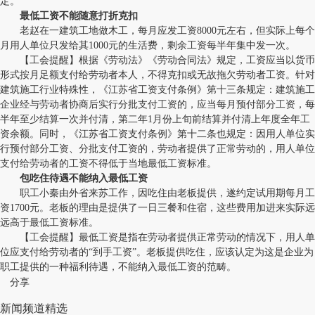
定。
最低工资不能随意打折克扣
老赵在一建筑工地做木工，每月应发工资8000元左右，但实际上每个
月用人单位只发给其1000元的生活费，剩余工资每半年集中发一次。
【工会提醒】根据《劳动法》《劳动合同法》规定，工资应当以货币
形式按月足额支付给劳动者本人，不得克扣或无故拖欠劳动者工资。针对
建筑施工行业特殊性，《江苏省工资支付条例》第十三条规定：建筑施工
企业经与劳动者协商后实行分批支付工资的，应当每月预付部分工资，每
半年至少结算一次并付清，第二年1月份上旬前结算并付清上年度全年工
资余额。同时，《江苏省工资支付条例》第十二条也规定：因用人单位实
行预付部分工资、分批支付工资的，劳动者提供了正常劳动的，用人单位
支付给劳动者的工资不得低于当地最低工资标准。
包吃住待遇不能纳入最低工资
职工小秦由外省来苏工作，因吃住由老板提供，遂约定试用期每月工
资1700元。老板的理由是提供了一日三餐和住宿，这些费用加进来实际远
远高于最低工资标准。
【工会提醒】最低工资是指在劳动者提供正常劳动的情况下，用人单
位应支付给劳动者的“到手工资”。老板提供吃住，应该认定为这是企业为
职工提供的一种福利待遇，不能纳入最低工资的范畴。
分享
新闻频道精选