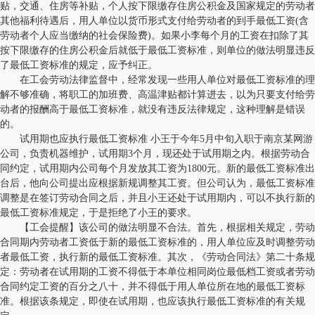
贴，交通、住房等补贴，个人按下限缴存住房公积金及国家规定的劳动者
其他福利待遇后，用人单位以货币形式支付给劳动者的到手最低工资(含
劳动者个人应当缴纳的社会保险费)。如果小李每个月的工资在扣除了其
按下限缴存的住房公积金后就低于最低工资标准，则单位的做法明显违反
了最低工资标准的规定，应予纠正。
在工会劳动法律监督中，经常发现一些用人单位对最低工资标准的理
解不够准确，将职工的加班费、高温津贴都计算进去，以为只要支付给劳
动者的报酬高于最低工资标准，就没有违反法律规定，这种理解是错误
的。
试用期也应执行最低工资标准 小王于今年5月中旬入职于南京某网游
公司，负责机器维护，试用期3个月，现还处于试用期之内。根据劳动合
同约定，试用期内公司每个月发放其工资为1800元。新的最低工资标准出
台后，他向公司提出应根据新规调整其工资。但公司认为，最低工资标准
调整是在签订劳动合同之后，并且小王还处于试用期内，可以不执行新的
最低工资标准规定，于是拒绝了小王的要求。
【工会提醒】该公司的做法明显不合法。首先，根据相关规定，劳动
合同期内劳动者工资低于新的最低工资标准的，用人单位应及时调整劳动
者最低工资，执行新的最低工资标准。其次，《劳动合同法》第二十条规
定：劳动者在试用期的工资不得低于本单位相同岗位最低档工资或者劳动
合同约定工资的百分之八十，并不得低于用人单位所在地的最低工资标
准。根据该条规定，即使在试用期，也应该执行最低工资标准的有关规