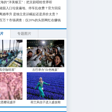
海的“洋美猴王”：把京剧唱给世界听
陵园入口垃圾遍地、停车乱收费？官方回应
离婚率升 是独立意识崛起还是房价太贵？
百万？市场调查：仅20%的头部网红在赚钱
片
专题图片
“高空咖啡屋”
古巴举办“白色晚宴”
波恩樱花盛开
荷兰风信子进入盛放期