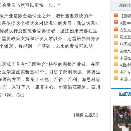
江的发展当然可以更快一步。”
新闻
康产业是除金融保险之外，增长速度最快的产
【重磅
A股3
如果依据这个模式来对比温江的发展，我认为温江
心脏支
体传媒执行总监陈希告诉记者，温江如果想要在生
卷土重
了需要政策支持和研发人才以外，还需培养自身发
14天
一个雏形，看得到一个基础，未来的发展可以期
连续八
中国在
成了具有“三医融合”特征的完整产业链。在医
A股持
物医学重点实验室42个，引进了药明康德、博奥生
中外专
中国L
；在医药方面，聚集了科伦、百裕、百利、海思科等
疗方面，入驻了八一康复中心、华西温江院区、四川
热点视
1家。(完)
【编辑:左盛丹】