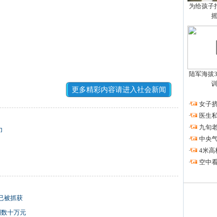
为给孩子拍
陆军海拔3
更多精彩内容请进入社会新闻
·
女子挤
·
医生私
·
九旬
力
·
中央
·
4米高
·
空中看
已被抓获
到数十万元