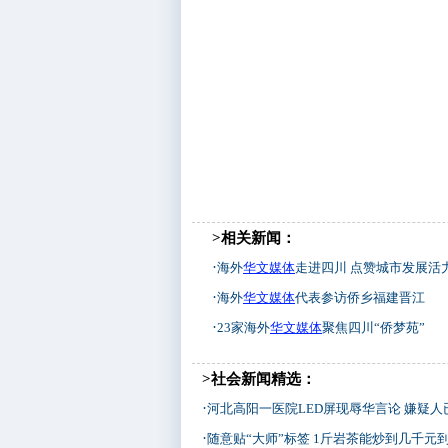
>相关新闻：
·
海外
华文媒体
走进四川 点赞城市发展活
·
海外
华文媒体
代表参访侨乡福建晋江
·
23家海外
华文媒体
聚焦四川“侨梦苑”
>社会新闻精选：
·
河北高阳一医院LED屏现辱华言论 嫌疑人
·
随意贴“大师”标签 1斤岩茶能炒到几千元