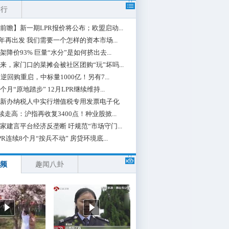
排行
前瞻】新一期LPR报价将公布；欧盟启动...
0年再出发 我们需要一个怎样的资本市场...
架降价93% 巨量“水分”是如何挤出去...
来，家门口的菜摊会被社区团购“玩”坏吗...
期逆回购重启，中标量1000亿！另有7...
个月“原地踏步” 12月LPR继续维持...
新办纳税人中实行增值税专用发票电子化
续走高：沪指再收复3400点！种业股掀...
家建言平台经济反垄断 吁规范“市场守门...
PR连续8个月“按兵不动” 房贷环境底...
频
趣闻八卦