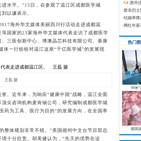
·
漂洋过
进水平。”15日，在参观了温江区成都医学城
·
胶东烈士
监刘以谦表示。
·
结婚率降
017海外华文媒体美丽四川行活动走进成都温
·
网红年薪
亚等国家的23家海外华文媒体代表走访了成都医学
司、三医创新中心、博澳晶芯科技有限公司、泰康
热门图
媒体一行纷纷对温江这座“千亿医学城”的发展现
 王磊 摄
99米
誉。近年来，为响应“健康中国”战略，温江全面
际顶尖咨询机构麦肯锡公司，研究编制成都医学城
医药为工具、医疗为目的”的发展方向，在全国率
。
德国
整体规划非常不错。”美国德州中文台节目部总
环境十分欣赏。胡美健认为，“先天的优势在这