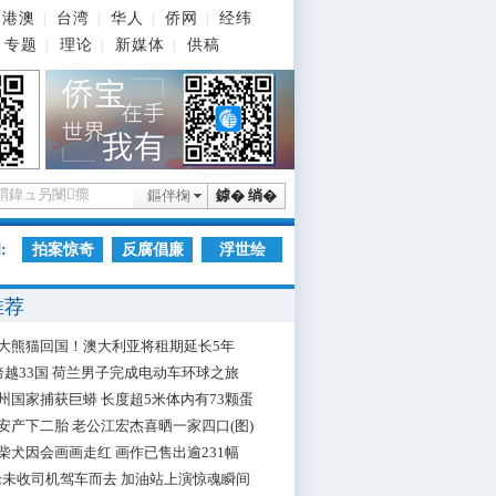
港澳
台湾
华人
侨网
经纬
|
|
|
|
专题
理论
新媒体
供稿
|
|
|
鏂伴椈
鎼� 绱�
:
拍案惊奇
反腐倡廉
浮世绘
推荐
大熊猫回国！澳大利亚将租期延长5年
跨越33国 荷兰男子完成电动车环球之旅
州国家捕获巨蟒 长度超5米体内有73颗蛋
安产下二胎 老公江宏杰喜晒一家四口(图)
柴犬因会画画走红 画作已售出逾231幅
枪未收司机驾车而去 加油站上演惊魂瞬间