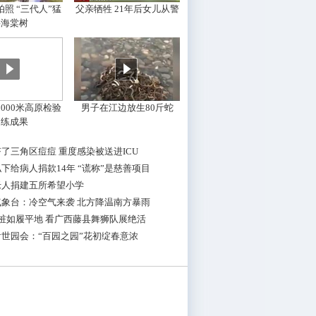
照 “三代人”猛
父亲牺牲 21年后女儿从警
摇海棠树
000米高原检验
男子在江边放生80斤蛇
训练成果
了三角区痘痘 重度感染被送进ICU
下给病人捐款14年 “谎称”是慈善项目
老人捐建五所希望小学
气象台：冷空气来袭 北方降温南方暴雨
桩如履平地 看广西藤县舞狮队展绝活
世园会：“百园之园”花初绽春意浓