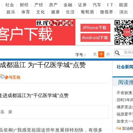
社会
财经
产经
房产
金融
证券
汽车
I T
能源
|
|
|
|
|
|
|
|
|
|
播
娱乐
体育
文化
健康
生活
葡萄酒
微视界
演出
|
|
|
|
|
|
|
|
|
大
中
小
字号：
成都温江 为“千亿医学城”点赞
社会新闻
参与互动
阅读
·
不舍旅澳
·
历时3年
·
佛罗里达
王磊 摄
·
福原爱平
·
加拿大一
·
加油
婷 岳依桐)“我感觉祖国这些年发展得特别快，有很多