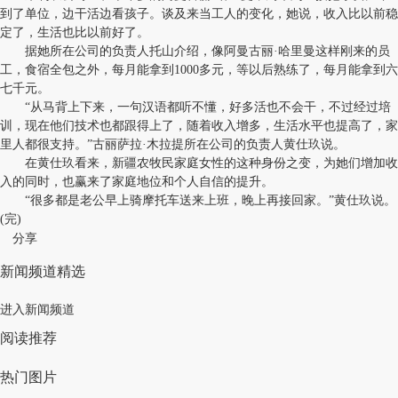
到了单位，边干活边看孩子。谈及来当工人的变化，她说，收入比以前稳
定了，生活也比以前好了。
据她所在公司的负责人托山介绍，像阿曼古丽·哈里曼这样刚来的员
工，食宿全包之外，每月能拿到1000多元，等以后熟练了，每月能拿到六
七千元。
“从马背上下来，一句汉语都听不懂，好多活也不会干，不过经过培
训，现在他们技术也都跟得上了，随着收入增多，生活水平也提高了，家
里人都很支持。”古丽萨拉·木拉提所在公司的负责人黄仕玖说。
在黄仕玖看来，新疆农牧民家庭女性的这种身份之变，为她们增加收
入的同时，也赢来了家庭地位和个人自信的提升。
“很多都是老公早上骑摩托车送来上班，晚上再接回家。”黄仕玖说。
(完)
分享
新闻频道精选
进入新闻频道
阅读推荐
热门图片