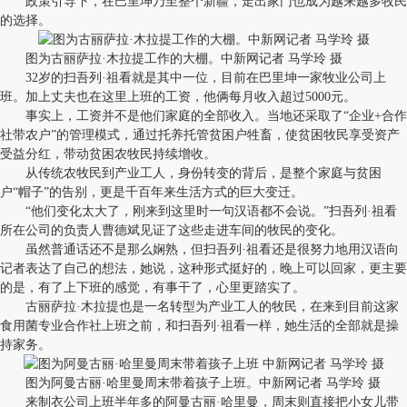
政策引导下，在巴里坤乃至整个新疆，走出家门也成为越来越多牧民
的选择。
图为古丽萨拉·木拉提工作的大棚。中新网记者 马学玲 摄
32岁的扫吾列·祖看就是其中一位，目前在巴里坤一家牧业公司上
班。加上丈夫也在这里上班的工资，他俩每月收入超过5000元。
事实上，工资并不是他们家庭的全部收入。当地还采取了“企业+合作
社带农户”的管理模式，通过托养托管贫困户牲畜，使贫困牧民享受资产
受益分红，带动贫困农牧民持续增收。
从传统农牧民到产业工人，身份转变的背后，是整个家庭与贫困
户“帽子”的告别，更是千百年来生活方式的巨大变迁。
“他们变化太大了，刚来到这里时一句汉语都不会说。”扫吾列·祖看
所在公司的负责人曹德斌见证了这些走进车间的牧民的变化。
虽然普通话还不是那么娴熟，但扫吾列·祖看还是很努力地用汉语向
记者表达了自己的想法，她说，这种形式挺好的，晚上可以回家，更主要
的是，有了上下班的感觉，有事干了，心里更踏实了。
古丽萨拉·木拉提也是一名转型为产业工人的牧民，在来到目前这家
食用菌专业合作社上班之前，和扫吾列·祖看一样，她生活的全部就是操
持家务。
图为阿曼古丽·哈里曼周末带着孩子上班。中新网记者 马学玲 摄
来制衣公司上班半年多的阿曼古丽·哈里曼，周末则直接把小女儿带