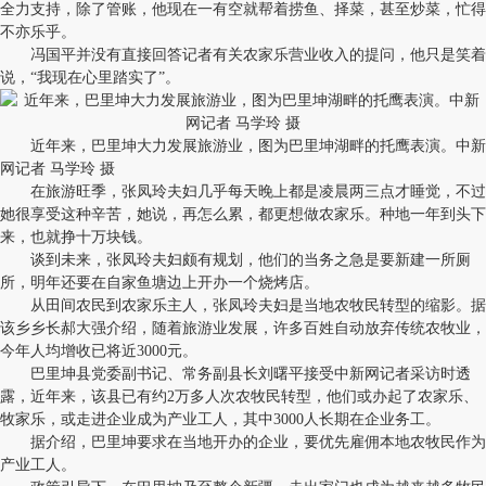
全力支持，除了管账，他现在一有空就帮着捞鱼、择菜，甚至炒菜，忙得
不亦乐乎。
冯国平并没有直接回答记者有关农家乐营业收入的提问，他只是笑着
说，“我现在心里踏实了”。
近年来，巴里坤大力发展旅游业，图为巴里坤湖畔的托鹰表演。中新
网记者 马学玲 摄
在旅游旺季，张凤玲夫妇几乎每天晚上都是凌晨两三点才睡觉，不过
她很享受这种辛苦，她说，再怎么累，都更想做农家乐。种地一年到头下
来，也就挣十万块钱。
谈到未来，张凤玲夫妇颇有规划，他们的当务之急是要新建一所厕
所，明年还要在自家鱼塘边上开办一个烧烤店。
从田间农民到农家乐主人，张凤玲夫妇是当地农牧民转型的缩影。据
该乡乡长郝大强介绍，随着旅游业发展，许多百姓自动放弃传统农牧业，
今年人均增收已将近3000元。
巴里坤县党委副书记、常务副县长刘曙平接受中新网记者采访时透
露，近年来，该县已有约2万多人次农牧民转型，他们或办起了农家乐、
牧家乐，或走进企业成为产业工人，其中3000人长期在企业务工。
据介绍，巴里坤要求在当地开办的企业，要优先雇佣本地农牧民作为
产业工人。