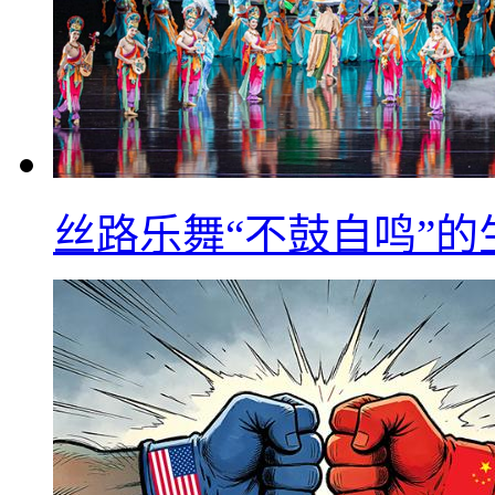
丝路乐舞“不鼓自鸣”