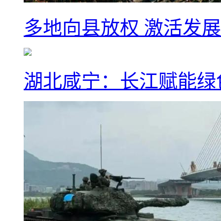
多地向县放权 激活发
湖北咸宁：长江赋能绿