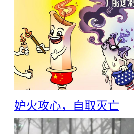
妒火攻心，自取灭亡