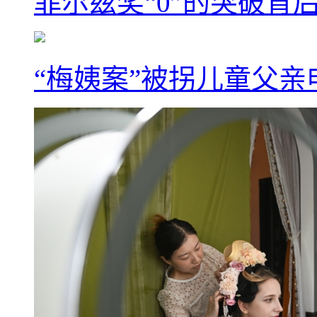
菲尔兹奖“0”的突破背
“梅姨案”被拐儿童父