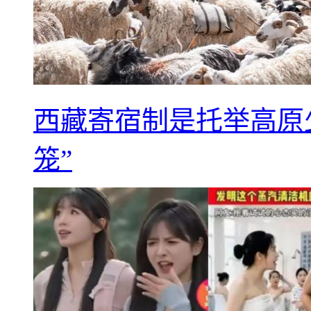
西藏寄宿制是托举高原
笼”