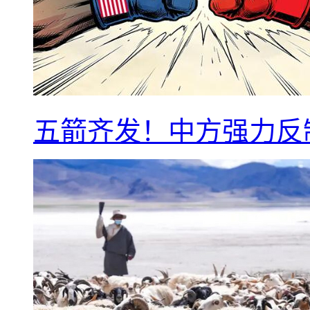
五箭齐发！中方强力反