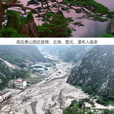
雨后黄山雨后放晴：云海、霞光、瀑布入画来