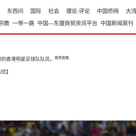
东西问
国际
社会
理论·评论
中国侨网
大
宗教
一带一路
中国—东盟商贸资讯平台
中国新闻周刊
推荐图集
隙的香港明星足球队队员。
淼欣】