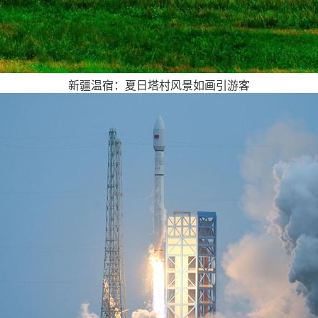
新疆温宿：夏日塔村风景如画引游客