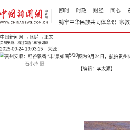
即时
时政
财经
同心
铸牢中华民族共同体意识
宗教
中国新闻网
→
图片
→正文
贵州安顺：稻谷飘香 “丰”景如画
2025-09-24 19:03:15 来源：
5
/
10
图为9月24日，航拍贵州
石小杰 摄
【编辑：李太源】