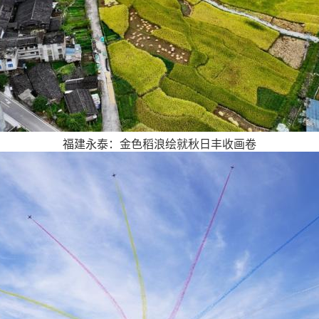
福建永泰：金色稻浪绘就秋日丰收画卷