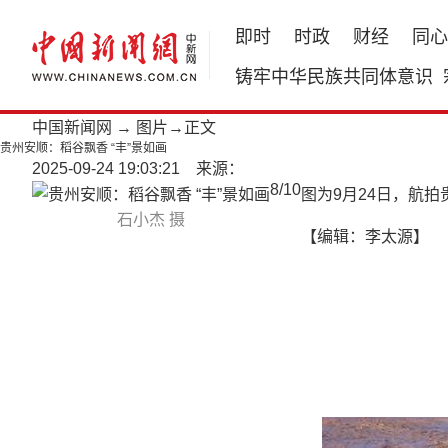
即时
时政
财经
同心
铸牢中华民族共同体意识
中国新闻网
→
图片
→正文
贵州安顺：稻谷飘香 “丰”景如画
2025-09-24 19:03:21 来源：
8
/
10
图为9月24日，航拍
石小杰 摄
【编辑：李太源】