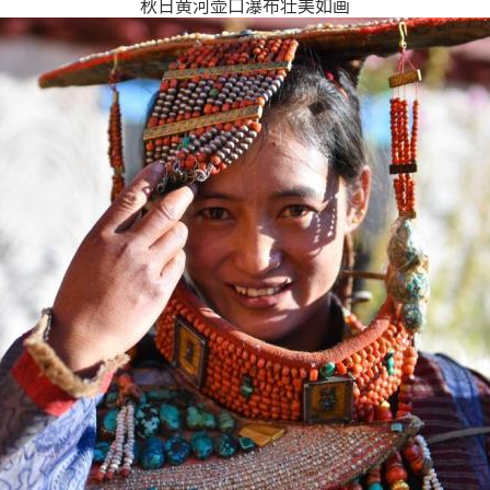
秋日黄河壶口瀑布壮美如画