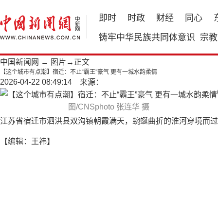
即时
时政
财经
同心
铸牢中华民族共同体意识
宗教
中国新闻网
→
图片
→正文
【这个城市有点潮】宿迁：不止“霸王”豪气 更有一城水韵柔情
2026-04-22 08:49:14 来源：
图/CNSphoto 张连华 摄
江苏省宿迁市泗洪县双沟镇朝霞满天，蜿蜒曲折的淮河穿境而过
【编辑：王祎】